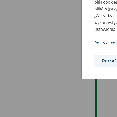
pliki cooki
plików (prz
„Zarządzaj 
wykorzystyw
ustawienia.
Polityka co
Odrzuć