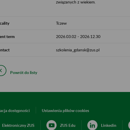
związanych z wiekiem.
cality
Tczew
ent term
2026.03.02
-
2026.12.30
ntact
szkolenia_gdansk@zus.pl
Powrót do listy
acja dostępności
Ustawienia plików cookies
Elektroniczny ZUS
ZUS Edu
Linkedin