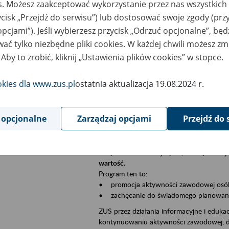
es. Możesz zaakceptować wykorzystanie przez nas wszystkich 
Jeśli jesteś płatnikiem składek (np. przeds
ycisk „Przejdź do serwisu”) lub dostosować swoje zgody (przy
• możesz skorzystać z aplikacji ePłatnik,
ubezpieczeń, wypełnisz i przekażesz dok
opcjami”). Jeśli wybierzesz przycisk „Odrzuć opcjonalne”, bę
ZUS;
ać tylko niezbędne pliki cookies. W każdej chwili możesz zm
• możesz złożyć wniosek o wydanie zaśw
 Aby to zrobić, kliknij „Ustawienia plików cookies” w stopce.
• masz dostęp do zwolnień lekarskich s
okies dla www.zus.pl
ostatnia aktualizacja 19.08.2024 r.
Jeśli jesteś świadczeniobiorcą:
• masz dostęp m.in. do formularza PIT 1
do formularza PIT 40A, czyli rocznego ob
 opcjonalne
Zarządzaj opcjami
Przejdź do 
• możesz zarezerwować wizytę;
• możesz też złożyć wniosek o zmianę 
Aktywni 50+ to inicjatywa, która pokazuje
wartość.
Program ten to:
• promocja aktywności zawodowej osób p
• zachęcanie do świadomego planowania 
ZUS przez działania informacyjne i eduka
kontynuowaniu aktywności zawodowej, d