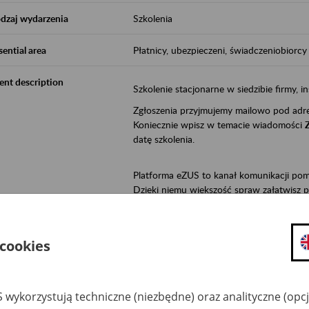
dzaj wydarzenia
Szkolenia
sential area
Płatnicy, ubezpieczeni, świadczeniobiorcy
ent description
Szkolenie stacjonarne w siedzibie firmy, in
Zgłoszenia przyjmujemy mailowo pod ad
Koniecznie wpisz w temacie wiadomości
datę szkolenia.
Platforma eZUS to kanał komunikacji pom
Dzięki niemu większość spraw załatwisz pr
Jeśli jesteś osoba ubezpieczoną (np. zatr
• możesz sprawdzić swoje dane na konc
 cookies
• możesz wysłać wnioski do Zakładu,
• masz dostęp do informacji o stanie k
• masz dostęp do wystawionych przez l
 wykorzystują techniczne (niezbędne) oraz analityczne (opc