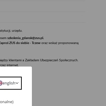
stytucji, urzędu.
resem
szkolenia_gdansk@zus.pl.
Zaproś ZUS do siebie - Tczew
oraz wskaż proponowaną
iędzy klientami a Zakładem Ubezpieczeń Społecznych.
zez internet.
udnionym):
ie w ZUS,
english
onta ubezpieczonego,
ekarza eZLA.
jonalne)