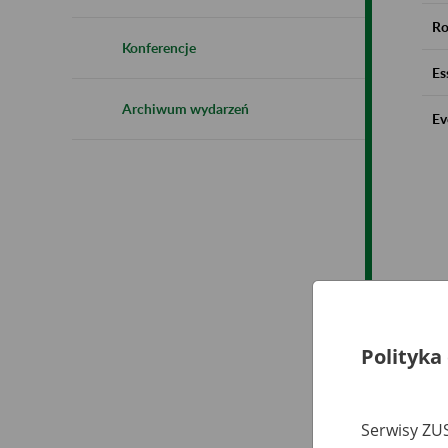
Ro
Konferencje
Es
Archiwum wydarzeń
Ev
Polityka
Serwisy ZUS