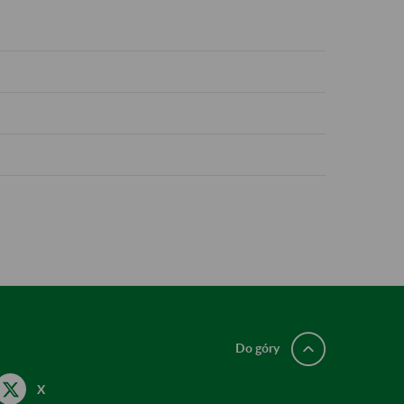
Do góry
X