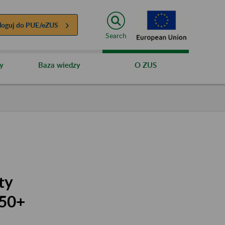
loguj do
PUE/eZUS
Search
y
Baza wiedzy
O ZUS
ty
 50+