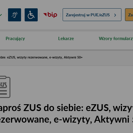
Zarejestruj w
PUE/eZUS
Za
Pracujący
Lekarze
Wzory formularz
ebie: eZUS, wizyty rezerwowane, e-wizyty, Aktywni 50+
aproś ZUS do siebie: eZUS, wizy
ezerwowane, e-wizyty, Aktywni