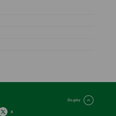
Do góry
X