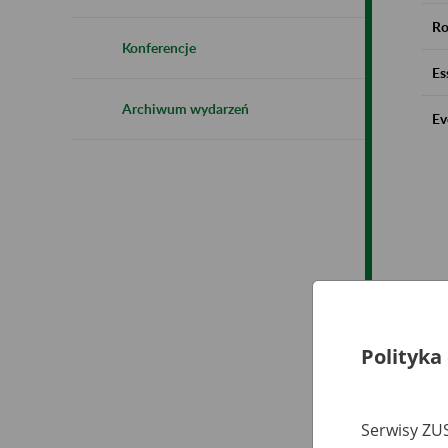
Ro
Konferencje
Es
Archiwum wydarzeń
Ev
Polityka
Serwisy ZUS