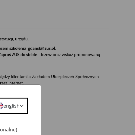
stytucji, urzędu.
resem
szkolenia_gdansk@zus.pl.
Zaproś ZUS do siebie - Tczew
oraz wskaż proponowaną
iędzy klientami a Zakładem Ubezpieczeń Społecznych.
zez internet.
udnionym):
ie w ZUS,
english
onta ubezpieczonego,
ekarza eZLA.
jonalne)