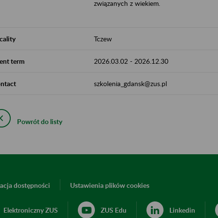
związanych z wiekiem.
cality
Tczew
ent term
2026.03.02
-
2026.12.30
ntact
szkolenia_gdansk@zus.pl
Powrót do listy
acja dostępności
Ustawienia plików cookies
Elektroniczny ZUS
ZUS Edu
Linkedin