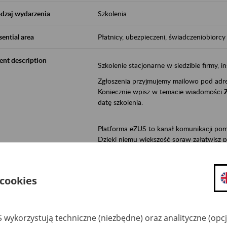
dzaj wydarzenia
Szkolenia
sential area
Płatnicy, ubezpieczeni, świadczeniobiorcy
ent description
Szkolenie stacjonarne w siedzibie firmy, in
Zgłoszenia przyjmujemy mailowo pod ad
Koniecznie wpisz w temacie wiadomości
datę szkolenia.
Platforma eZUS to kanał komunikacji pom
Dzięki niemu większość spraw załatwisz pr
Jeśli jesteś osoba ubezpieczoną (np. zatr
• możesz sprawdzić swoje dane na konc
 cookies
• możesz wysłać wnioski do Zakładu,
• masz dostęp do informacji o stanie k
• masz dostęp do wystawionych przez l
 wykorzystują techniczne (niezbędne) oraz analityczne (opc