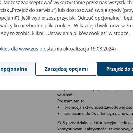
es. Możesz zaakceptować wykorzystanie przez nas wszystkich 
Jeśli jesteś płatnikiem składek (np. przeds
ycisk „Przejdź do serwisu”) lub dostosować swoje zgody (przy
• możesz skorzystać z aplikacji ePłatnik,
ubezpieczeń, wypełnisz i przekażesz dok
opcjami”). Jeśli wybierzesz przycisk „Odrzuć opcjonalne”, bę
ZUS;
ać tylko niezbędne pliki cookies. W każdej chwili możesz zm
• możesz złożyć wniosek o wydanie zaśw
 Aby to zrobić, kliknij „Ustawienia plików cookies” w stopce.
• masz dostęp do zwolnień lekarskich s
okies dla www.zus.pl
ostatnia aktualizacja 19.08.2024 r.
Jeśli jesteś świadczeniobiorcą:
• masz dostęp m.in. do formularza PIT 1
do formularza PIT 40A, czyli rocznego ob
 opcjonalne
Zarządzaj opcjami
Przejdź do 
• możesz zarezerwować wizytę;
• możesz też złożyć wniosek o zmianę 
Aktywni 50+ to inicjatywa, która pokazuje
wartość.
Program ten to:
• promocja aktywności zawodowej osób p
• zachęcanie do świadomego planowania 
ZUS przez działania informacyjne i eduka
kontynuowaniu aktywności zawodowej, d