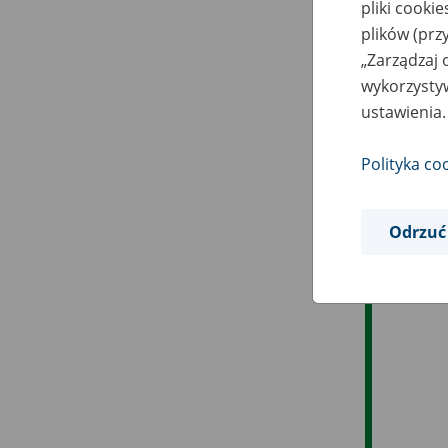
pliki cooki
plików (prz
„Zarządzaj 
wykorzystyw
ustawienia.
Polityka co
Odrzuć