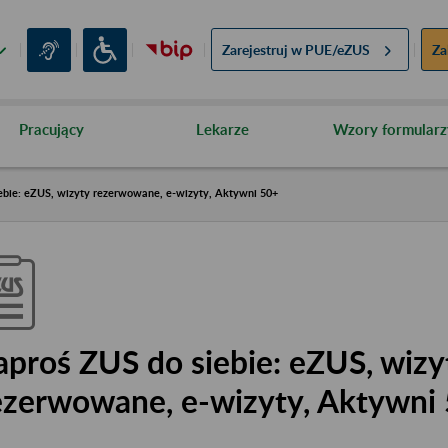
Zarejestruj w
PUE/eZUS
Za
Pracujący
Lekarze
Wzory formularz
ebie: eZUS, wizyty rezerwowane, e-wizyty, Aktywni 50+
aproś ZUS do siebie: eZUS, wizy
ezerwowane, e-wizyty, Aktywni