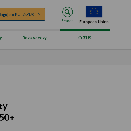
loguj do
PUE/eZUS
Search
y
Baza wiedzy
O ZUS
ty
 50+