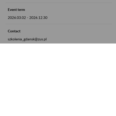
Event term
2026.03.02
-
2026.12.30
Contact
szkolenia_gdansk@zus.pl
Powrót do listy
Zamówienia publiczne
Oferty pracy w ZUS
Praktyki i staże w ZUS