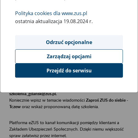
Polityka cookies dla www.zus.pl
Rodzaj wydarzenia
ostatnia aktualizacja 19.08.2024 r.
Szkolenia
Essential area
Odrzuć opcjonalne
Płatnicy, ubezpieczeni, świadczeniobiorcy
Zarządzaj opcjami
Event description
Przejdź do serwisu
Szkolenie stacjonarne w siedzibie firmy, instytucji, urzędu.
Zgłoszenia przyjmujemy mailowo pod adresem
szkolenia_gdansk@zus.pl.
Koniecznie wpisz w temacie wiadomości
Zaproś ZUS do siebie -
Tczew
oraz wskaż proponowaną datę szkolenia.
Platforma eZUS to kanał komunikacji pomiędzy klientami a
Zakładem Ubezpieczeń Społecznych. Dzięki niemu większość
spraw załatwisz przez internet.