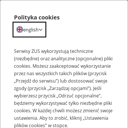
Polityka cookies
english
Menu
Search
Serwisy ZUS wykorzystują techniczne
(niezbędne) oraz analityczne (opcjonalne) pliki
cookies. Możesz zaakceptować wykorzystanie
Szkolenia
przez nas wszystkich takich plików (przycisk
„Przejdź do serwisu”) lub dostosować swoje
zgody (przycisk „Zarządzaj opcjami”). Jeśli
wybierzesz przycisk „Odrzuć opcjonalne”,
będziemy wykorzystywać tylko niezbędne pliki
cookies. W każdej chwili możesz zmienić swoje
Zaproś ZUS do siebie: eZUS, wizyty
ustawienia. Aby to zrobić, kliknij „Ustawienia
rezerwowane, e-wizyty, Aktywni 50+
plików cookies” w stopce.