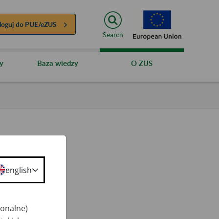
loguj do
PUE/eZUS
Search
y
Baza wiedzy
O ZUS
english
ty
 50+
jonalne)