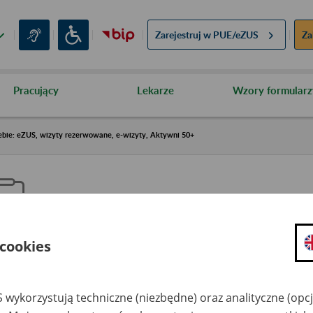
Zarejestruj w
PUE/eZUS
Za
Pracujący
Lekarze
Wzory formularz
ebie: eZUS, wizyty rezerwowane, e-wizyty, Aktywni 50+
 cookies
aproś ZUS do siebie: eZUS, wizy
ezerwowane, e-wizyty, Aktywni
 wykorzystują techniczne (niezbędne) oraz analityczne (opc