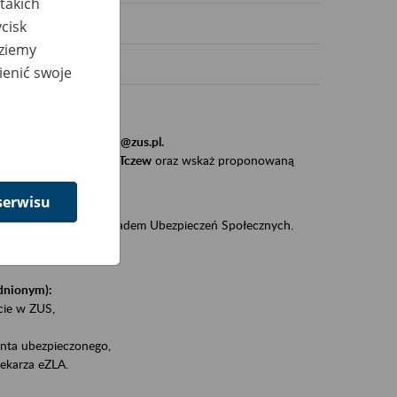
takich
cisk
dziemy
ienić swoje
stytucji, urzędu.
resem
szkolenia_gdansk@zus.pl.
Zaproś ZUS do siebie - Tczew
oraz wskaż proponowaną
serwisu
iędzy klientami a Zakładem Ubezpieczeń Społecznych.
zez internet.
udnionym):
ie w ZUS,
onta ubezpieczonego,
ekarza eZLA.