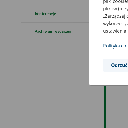
pliki cooki
Ro
plików (prz
Konferencje
„Zarządzaj 
Es
wykorzystyw
ustawienia.
Archiwum wydarzeń
Ev
Polityka co
Odrzuć