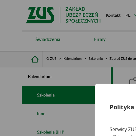
Kontakt
Świadczenia
Firmy
O ZUS
Kalendarium
Szkolenia
Zaproś ZUS do si
Kalendarium
Szkolenia
Polityka
Z
Inne
r
Serwisy ZUS
Szkolenia BHP