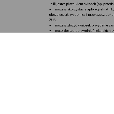
Jeśli jesteś płatnikiem składek (np. przeds
• możesz skorzystać z aplikacji ePłatnik,
ubezpieczeń, wypełnisz i przekażesz dok
ZUS;
• możesz złożyć wniosek o wydanie zaśw
• masz dostęp do zwolnień lekarskich s
Jeśli jesteś świadczeniobiorcą:
• masz dostęp m.in. do formularza PIT 1
do formularza PIT 40A, czyli rocznego ob
• możesz zarezerwować wizytę;
• możesz też złożyć wniosek o zmianę 
Aktywni 50+ to inicjatywa, która pokazuje
wartość.
Program ten to:
• promocja aktywności zawodowej osób p
• zachęcanie do świadomego planowania 
ZUS przez działania informacyjne i eduka
kontynuowaniu aktywności zawodowej, d