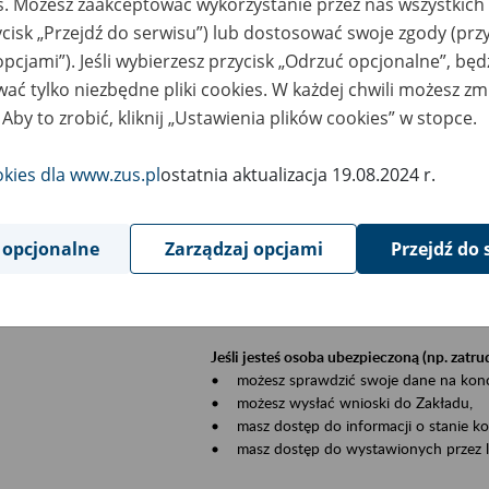
es. Możesz zaakceptować wykorzystanie przez nas wszystkich 
dzaj wydarzenia
Szkolenia
ycisk „Przejdź do serwisu”) lub dostosować swoje zgody (przy
opcjami”). Jeśli wybierzesz przycisk „Odrzuć opcjonalne”, bę
sential area
Płatnicy, ubezpieczeni, świadczeniobiorcy
ać tylko niezbędne pliki cookies. W każdej chwili możesz zm
 Aby to zrobić, kliknij „Ustawienia plików cookies” w stopce.
ent description
Szkolenie stacjonarne w siedzibie firmy, in
okies dla www.zus.pl
ostatnia aktualizacja 19.08.2024 r.
Zgłoszenia przyjmujemy mailowo pod ad
Koniecznie wpisz w temacie wiadomości
datę szkolenia.
 opcjonalne
Zarządzaj opcjami
Przejdź do 
Platforma eZUS to kanał komunikacji pom
Dzięki niemu większość spraw załatwisz pr
Jeśli jesteś osoba ubezpieczoną (np. zatr
• możesz sprawdzić swoje dane na konc
• możesz wysłać wnioski do Zakładu,
• masz dostęp do informacji o stanie k
• masz dostęp do wystawionych przez l