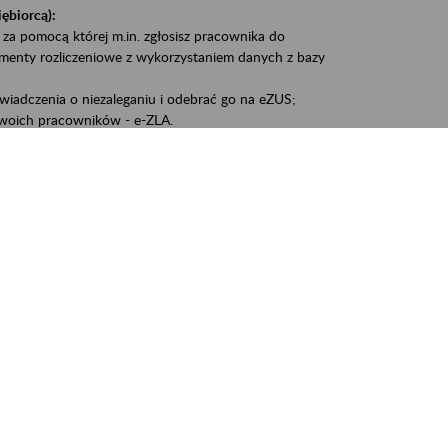
iębiorcą):
 za pomocą której m.in. zgłosisz pracownika do
umenty rozliczeniowe z wykorzystaniem danych z bazy
iadczenia o niezaleganiu i odebrać go na eZUS;
woich pracowników - e-ZLA.
1A, czyli informacji o dochodach uzyskanych od ZUS lub
liczenia podatku przez ZUS;
swoich danych.
, że wiek jest atutem, a doświadczenie ma realną
o pięćdziesiątym roku życia;
kariery i przyszłych świadczeń.
cyjne wspiera osoby dojrzałe w podejmowaniu i
baniu o zdrowie oraz przełamywaniu stereotypów