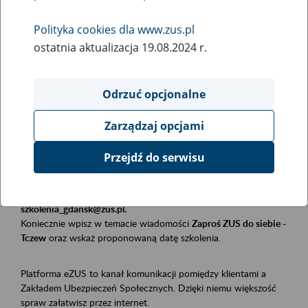
Polityka cookies dla www.zus.pl
Rodzaj wydarzenia
ostatnia aktualizacja 19.08.2024 r.
Szkolenia
Essential area
Odrzuć opcjonalne
Płatnicy, ubezpieczeni, świadczeniobiorcy
Zarządzaj opcjami
Event description
Przejdź do serwisu
Szkolenie stacjonarne w siedzibie firmy, instytucji, urzędu.
Zgłoszenia przyjmujemy mailowo pod adresem
szkolenia_gdansk@zus.pl.
Koniecznie wpisz w temacie wiadomości
Zaproś ZUS do siebie -
Tczew
oraz wskaż proponowaną datę szkolenia.
Platforma eZUS to kanał komunikacji pomiędzy klientami a
Zakładem Ubezpieczeń Społecznych. Dzięki niemu większość
spraw załatwisz przez internet.