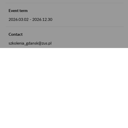
Event term
2026.03.02
-
2026.12.30
Contact
szkolenia_gdansk@zus.pl
Powrót do listy
Zamówienia publiczne
Oferty pracy w ZUS
Praktyki i staże w ZUS