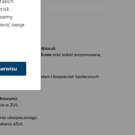
takich
cisk
dziemy
ienić swoje
stytucji, urzędu.
resem
szkolenia_gdansk@zus.pl.
Zaproś ZUS do siebie - Tczew
oraz wskaż proponowaną
serwisu
iędzy klientami a Zakładem Ubezpieczeń Społecznych.
zez internet.
udnionym):
ie w ZUS,
onta ubezpieczonego,
ekarza eZLA.