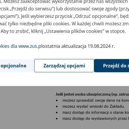
es. Możesz zaakceptować wykorzystanie przez nas wszystkich 
dzaj wydarzenia
Szkolenia
ycisk „Przejdź do serwisu”) lub dostosować swoje zgody (przy
opcjami”). Jeśli wybierzesz przycisk „Odrzuć opcjonalne”, bę
sential area
Płatnicy, ubezpieczeni, świadczeniobiorcy
ać tylko niezbędne pliki cookies. W każdej chwili możesz zm
 Aby to zrobić, kliknij „Ustawienia plików cookies” w stopce.
ent description
Szkolenie stacjonarne w siedzibie firmy, in
okies dla www.zus.pl
ostatnia aktualizacja 19.08.2024 r.
Zgłoszenia przyjmujemy mailowo pod ad
Koniecznie wpisz w temacie wiadomości
datę szkolenia.
 opcjonalne
Zarządzaj opcjami
Przejdź do 
Platforma eZUS to kanał komunikacji pom
Dzięki niemu większość spraw załatwisz pr
Jeśli jesteś osoba ubezpieczoną (np. zatr
• możesz sprawdzić swoje dane na konc
• możesz wysłać wnioski do Zakładu,
• masz dostęp do informacji o stanie k
• masz dostęp do wystawionych przez l