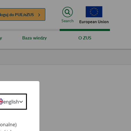
loguj do
PUE/eZUS
Search
y
Baza wiedzy
O ZUS
english
ty
 50+
jonalne)