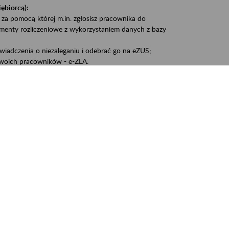
iębiorcą):
 za pomocą której m.in. zgłosisz pracownika do
umenty rozliczeniowe z wykorzystaniem danych z bazy
iadczenia o niezaleganiu i odebrać go na eZUS;
woich pracowników - e-ZLA.
1A, czyli informacji o dochodach uzyskanych od ZUS lub
liczenia podatku przez ZUS;
swoich danych.
, że wiek jest atutem, a doświadczenie ma realną
o pięćdziesiątym roku życia;
kariery i przyszłych świadczeń.
cyjne wspiera osoby dojrzałe w podejmowaniu i
baniu o zdrowie oraz przełamywaniu stereotypów