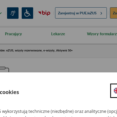
Zarejestruj w
PUE/eZUS
Za
Pracujący
Lekarze
Wzory formularz
ebie: eZUS, wizyty rezerwowane, e-wizyty, Aktywni 50+
 cookies
aproś ZUS do siebie: eZUS, wizy
ezerwowane, e-wizyty, Aktywni
 wykorzystują techniczne (niezbędne) oraz analityczne (opc