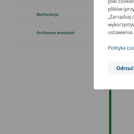
pliki cooki
Ro
plików (prz
Konferencje
„Zarządzaj 
Es
wykorzystyw
ustawienia.
Archiwum wydarzeń
Ev
Polityka co
Odrzuć