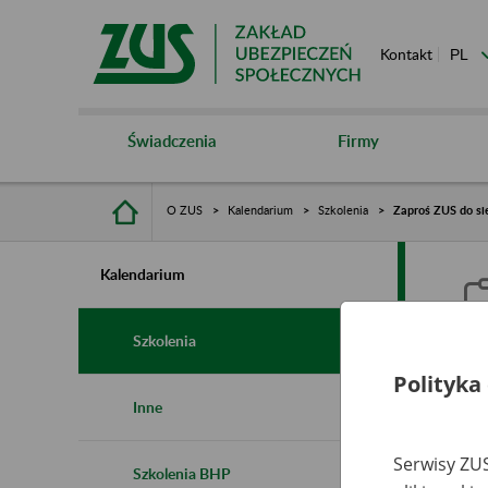
Kontakt
Świadczenia
Firmy
O ZUS
Kalendarium
Szkolenia
Zaproś ZUS do si
Kalendarium
Szkolenia
Polityka
Z
Inne
r
Serwisy ZUS
Szkolenia BHP