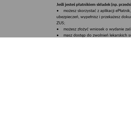
Jeśli jesteś płatnikiem składek (np. przeds
• możesz skorzystać z aplikacji ePłatnik,
ubezpieczeń, wypełnisz i przekażesz dok
ZUS;
• możesz złożyć wniosek o wydanie zaśw
• masz dostęp do zwolnień lekarskich s
Jeśli jesteś świadczeniobiorcą:
• masz dostęp m.in. do formularza PIT 1
do formularza PIT 40A, czyli rocznego ob
• możesz zarezerwować wizytę;
• możesz też złożyć wniosek o zmianę 
Aktywni 50+ to inicjatywa, która pokazuje
wartość.
Program ten to:
• promocja aktywności zawodowej osób p
• zachęcanie do świadomego planowania 
ZUS przez działania informacyjne i eduka
kontynuowaniu aktywności zawodowej, d