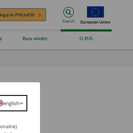
loguj do
PUE/eZUS
Search
y
Baza wiedzy
O ZUS
english
ty
 50+
jonalne)