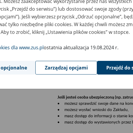
es. Możesz zaakceptować wykorzystanie przez nas wszystkich 
dzaj wydarzenia
Szkolenia
ycisk „Przejdź do serwisu”) lub dostosować swoje zgody (przy
opcjami”). Jeśli wybierzesz przycisk „Odrzuć opcjonalne”, bę
sential area
Płatnicy, ubezpieczeni, świadczeniobiorcy
ać tylko niezbędne pliki cookies. W każdej chwili możesz zm
 Aby to zrobić, kliknij „Ustawienia plików cookies” w stopce.
ent description
Szkolenie stacjonarne w siedzibie firmy, in
okies dla www.zus.pl
ostatnia aktualizacja 19.08.2024 r.
Zgłoszenia przyjmujemy mailowo pod ad
Koniecznie wpisz w temacie wiadomości
datę szkolenia.
 opcjonalne
Zarządzaj opcjami
Przejdź do 
Platforma eZUS to kanał komunikacji pom
Dzięki niemu większość spraw załatwisz pr
Jeśli jesteś osoba ubezpieczoną (np. zatr
• możesz sprawdzić swoje dane na konc
• możesz wysłać wnioski do Zakładu,
• masz dostęp do informacji o stanie k
• masz dostęp do wystawionych przez l