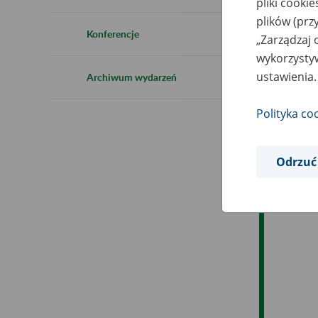
pliki cooki
Ro
plików (prz
Konferencje
„Zarządzaj 
Es
wykorzystyw
ustawienia.
Archiwum wydarzeń
Ev
Polityka co
Odrzuć