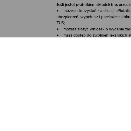
Jeśli jesteś płatnikiem składek (np. przeds
• możesz skorzystać z aplikacji ePłatnik,
ubezpieczeń, wypełnisz i przekażesz dok
ZUS;
• możesz złożyć wniosek o wydanie zaśw
• masz dostęp do zwolnień lekarskich s
Jeśli jesteś świadczeniobiorcą:
• masz dostęp m.in. do formularza PIT 1
do formularza PIT 40A, czyli rocznego ob
• możesz zarezerwować wizytę;
• możesz też złożyć wniosek o zmianę 
Aktywni 50+ to inicjatywa, która pokazuje
wartość.
Program ten to:
• promocja aktywności zawodowej osób p
• zachęcanie do świadomego planowania 
ZUS przez działania informacyjne i eduka
kontynuowaniu aktywności zawodowej, d