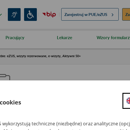
Zarejestruj w
PUE/eZUS
Za
Pracujący
Lekarze
Wzory formularz
ebie: eZUS, wizyty rezerwowane, e-wizyty, Aktywni 50+
 cookies
aproś ZUS do siebie: eZUS, wizy
ezerwowane, e-wizyty, Aktywni
 wykorzystują techniczne (niezbędne) oraz analityczne (opc