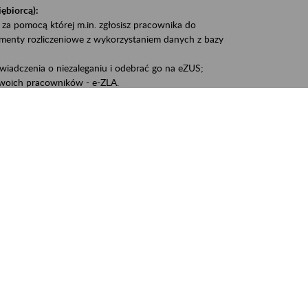
iębiorcą):
 za pomocą której m.in. zgłosisz pracownika do
umenty rozliczeniowe z wykorzystaniem danych z bazy
iadczenia o niezaleganiu i odebrać go na eZUS;
woich pracowników - e-ZLA.
1A, czyli informacji o dochodach uzyskanych od ZUS lub
liczenia podatku przez ZUS;
swoich danych.
, że wiek jest atutem, a doświadczenie ma realną
o pięćdziesiątym roku życia;
kariery i przyszłych świadczeń.
cyjne wspiera osoby dojrzałe w podejmowaniu i
baniu o zdrowie oraz przełamywaniu stereotypów