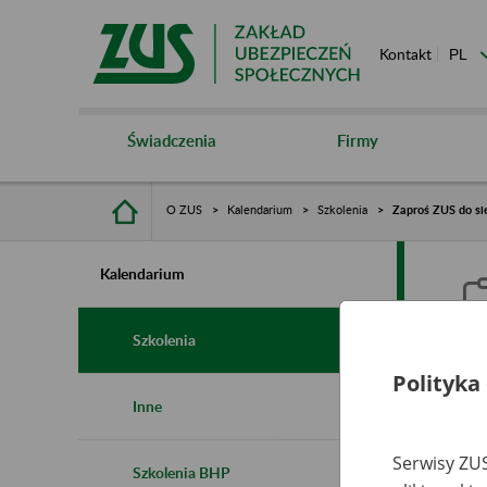
Kontakt
Świadczenia
Firmy
O ZUS
Kalendarium
Szkolenia
Zaproś ZUS do si
Kalendarium
Szkolenia
Polityka
Z
Inne
r
Serwisy ZUS
Szkolenia BHP