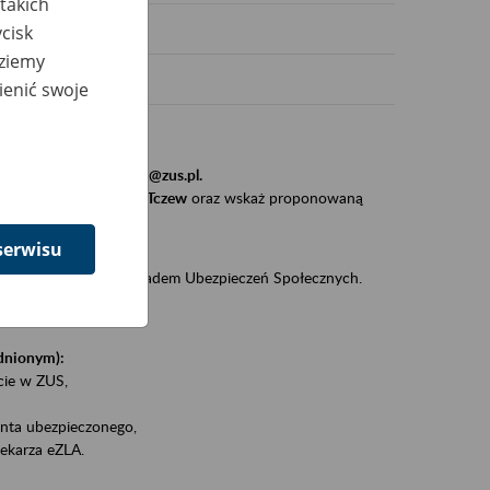
takich
cisk
dziemy
ienić swoje
stytucji, urzędu.
resem
szkolenia_gdansk@zus.pl.
Zaproś ZUS do siebie - Tczew
oraz wskaż proponowaną
serwisu
iędzy klientami a Zakładem Ubezpieczeń Społecznych.
zez internet.
udnionym):
ie w ZUS,
onta ubezpieczonego,
ekarza eZLA.