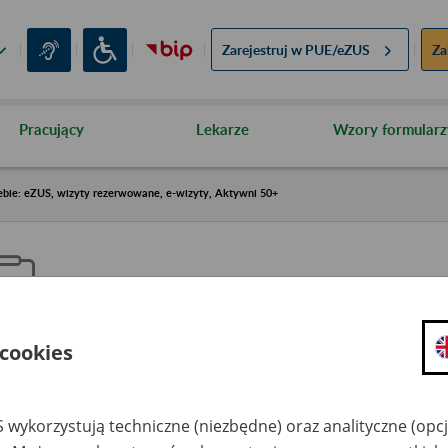
Zarejestruj w
PUE/eZUS
Za
Pracujący
Lekarze
Wzory formularz
ebie: eZUS, wizyty rezerwowane, e-wizyty, Aktywni 50+
 cookies
aproś ZUS do siebie: eZUS, wizy
ezerwowane, e-wizyty, Aktywni
 wykorzystują techniczne (niezbędne) oraz analityczne (opc