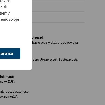
takich
cisk
dziemy
ienić swoje
stytucji, urzędu.
resem
szkolenia_gdansk@zus.pl.
Zaproś ZUS do siebie - Tczew
oraz wskaż proponowaną
serwisu
iędzy klientami a Zakładem Ubezpieczeń Społecznych.
zez internet.
udnionym):
ie w ZUS,
onta ubezpieczonego,
ekarza eZLA.