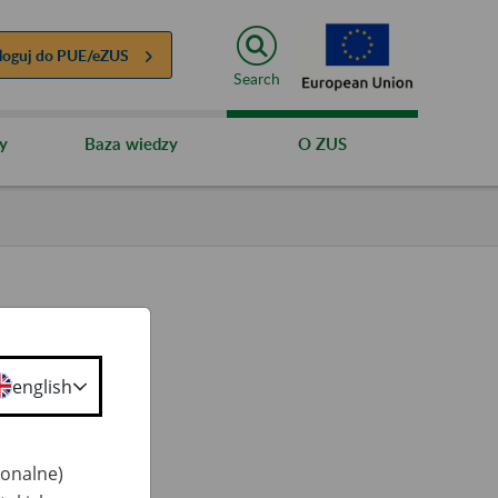
loguj do
PUE/eZUS
Search
y
Baza wiedzy
O ZUS
english
ty
 50+
jonalne)