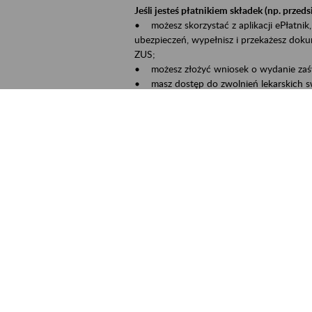
Jeśli jesteś płatnikiem składek (np. przeds
• możesz skorzystać z aplikacji ePłatnik,
ubezpieczeń, wypełnisz i przekażesz dok
ZUS;
• możesz złożyć wniosek o wydanie zaśw
• masz dostęp do zwolnień lekarskich s
Jeśli jesteś świadczeniobiorcą:
• masz dostęp m.in. do formularza PIT 1
do formularza PIT 40A, czyli rocznego ob
• możesz zarezerwować wizytę;
• możesz też złożyć wniosek o zmianę 
Aktywni 50+ to inicjatywa, która pokazuje
wartość.
Program ten to:
• promocja aktywności zawodowej osób p
• zachęcanie do świadomego planowania 
ZUS przez działania informacyjne i eduka
kontynuowaniu aktywności zawodowej, d