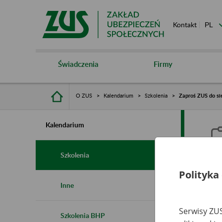
Kontakt
Świadczenia
Firmy
O ZUS
Kalendarium
Szkolenia
Zaproś ZUS do si
Kalendarium
Szkolenia
Polityka
Z
Inne
r
Serwisy ZUS
Szkolenia BHP