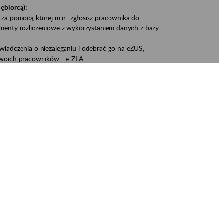
iębiorcą):
 za pomocą której m.in. zgłosisz pracownika do
umenty rozliczeniowe z wykorzystaniem danych z bazy
iadczenia o niezaleganiu i odebrać go na eZUS;
woich pracowników - e-ZLA.
1A, czyli informacji o dochodach uzyskanych od ZUS lub
liczenia podatku przez ZUS;
swoich danych.
, że wiek jest atutem, a doświadczenie ma realną
o pięćdziesiątym roku życia;
kariery i przyszłych świadczeń.
cyjne wspiera osoby dojrzałe w podejmowaniu i
baniu o zdrowie oraz przełamywaniu stereotypów