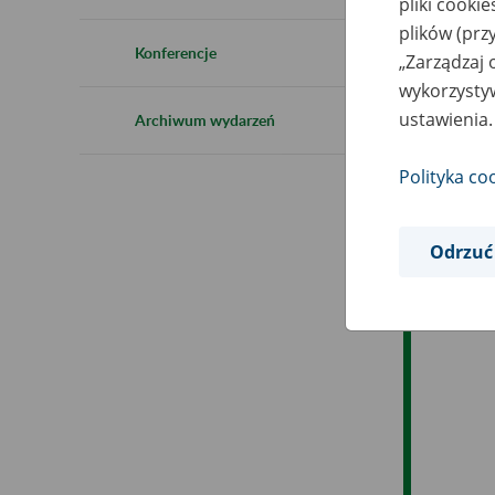
pliki cooki
Ro
plików (prz
Konferencje
„Zarządzaj 
Es
wykorzystyw
ustawienia.
Archiwum wydarzeń
Ev
Polityka co
Odrzuć