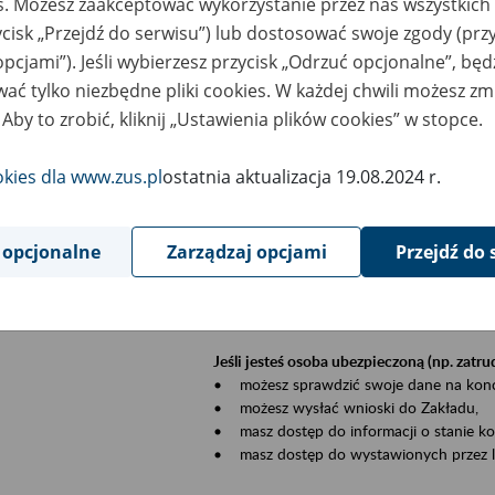
es. Możesz zaakceptować wykorzystanie przez nas wszystkich 
dzaj wydarzenia
Szkolenia
ycisk „Przejdź do serwisu”) lub dostosować swoje zgody (przy
opcjami”). Jeśli wybierzesz przycisk „Odrzuć opcjonalne”, bę
sential area
Płatnicy, ubezpieczeni, świadczeniobiorcy
ać tylko niezbędne pliki cookies. W każdej chwili możesz zm
 Aby to zrobić, kliknij „Ustawienia plików cookies” w stopce.
ent description
Szkolenie stacjonarne w siedzibie firmy, in
okies dla www.zus.pl
ostatnia aktualizacja 19.08.2024 r.
Zgłoszenia przyjmujemy mailowo pod ad
Koniecznie wpisz w temacie wiadomości
datę szkolenia.
 opcjonalne
Zarządzaj opcjami
Przejdź do 
Platforma eZUS to kanał komunikacji pom
Dzięki niemu większość spraw załatwisz pr
Jeśli jesteś osoba ubezpieczoną (np. zatr
• możesz sprawdzić swoje dane na konc
• możesz wysłać wnioski do Zakładu,
• masz dostęp do informacji o stanie k
• masz dostęp do wystawionych przez l