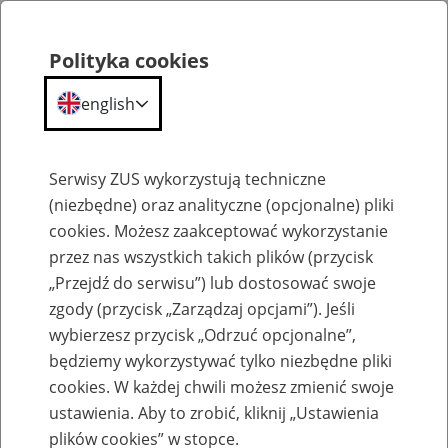
Polityka cookies
english
Menu
Search
Serwisy ZUS wykorzystują techniczne
(niezbędne) oraz analityczne (opcjonalne) pliki
cookies. Możesz zaakceptować wykorzystanie
Szkolenia
przez nas wszystkich takich plików (przycisk
„Przejdź do serwisu”) lub dostosować swoje
zgody (przycisk „Zarządzaj opcjami”). Jeśli
wybierzesz przycisk „Odrzuć opcjonalne”,
będziemy wykorzystywać tylko niezbędne pliki
cookies. W każdej chwili możesz zmienić swoje
Zaproś ZUS do siebie: eZUS, wizyty
ustawienia. Aby to zrobić, kliknij „Ustawienia
rezerwowane, e-wizyty, Aktywni 50+
plików cookies” w stopce.