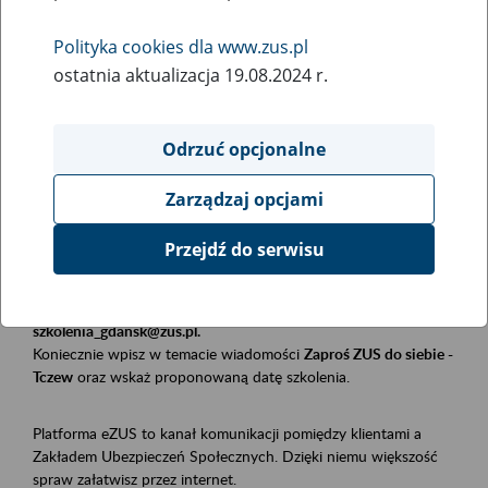
Polityka cookies dla www.zus.pl
Rodzaj wydarzenia
ostatnia aktualizacja 19.08.2024 r.
Szkolenia
Essential area
Odrzuć opcjonalne
Płatnicy, ubezpieczeni, świadczeniobiorcy
Zarządzaj opcjami
Event description
Przejdź do serwisu
Szkolenie stacjonarne w siedzibie firmy, instytucji, urzędu.
Zgłoszenia przyjmujemy mailowo pod adresem
szkolenia_gdansk@zus.pl.
Koniecznie wpisz w temacie wiadomości
Zaproś ZUS do siebie -
Tczew
oraz wskaż proponowaną datę szkolenia.
Platforma eZUS to kanał komunikacji pomiędzy klientami a
Zakładem Ubezpieczeń Społecznych. Dzięki niemu większość
spraw załatwisz przez internet.