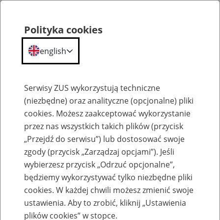
Polityka cookies
english
Menu
Search
Serwisy ZUS wykorzystują techniczne
(niezbędne) oraz analityczne (opcjonalne) pliki
cookies. Możesz zaakceptować wykorzystanie
Szkolenia
przez nas wszystkich takich plików (przycisk
„Przejdź do serwisu”) lub dostosować swoje
zgody (przycisk „Zarządzaj opcjami”). Jeśli
wybierzesz przycisk „Odrzuć opcjonalne”,
będziemy wykorzystywać tylko niezbędne pliki
cookies. W każdej chwili możesz zmienić swoje
Zaproś ZUS do siebie: eZUS, wizyty
ustawienia. Aby to zrobić, kliknij „Ustawienia
rezerwowane, e-wizyty, Aktywni 50+
plików cookies” w stopce.