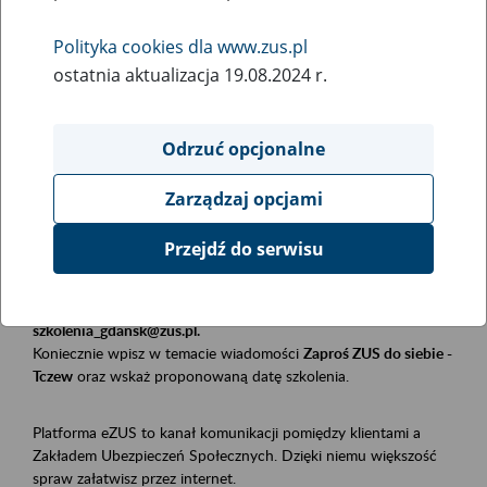
Polityka cookies dla www.zus.pl
Rodzaj wydarzenia
ostatnia aktualizacja 19.08.2024 r.
Szkolenia
Essential area
Odrzuć opcjonalne
Płatnicy, ubezpieczeni, świadczeniobiorcy
Zarządzaj opcjami
Event description
Przejdź do serwisu
Szkolenie stacjonarne w siedzibie firmy, instytucji, urzędu.
Zgłoszenia przyjmujemy mailowo pod adresem
szkolenia_gdansk@zus.pl.
Koniecznie wpisz w temacie wiadomości
Zaproś ZUS do siebie -
Tczew
oraz wskaż proponowaną datę szkolenia.
Platforma eZUS to kanał komunikacji pomiędzy klientami a
Zakładem Ubezpieczeń Społecznych. Dzięki niemu większość
spraw załatwisz przez internet.