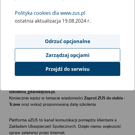
Polityka cookies dla www.zus.pl
Rodzaj wydarzenia
ostatnia aktualizacja 19.08.2024 r.
Szkolenia
Essential area
Odrzuć opcjonalne
Płatnicy, ubezpieczeni, świadczeniobiorcy
Zarządzaj opcjami
Event description
Przejdź do serwisu
Szkolenie stacjonarne w siedzibie firmy, instytucji, urzędu.
Zgłoszenia przyjmujemy mailowo pod adresem
szkolenia_gdansk@zus.pl.
Koniecznie wpisz w temacie wiadomości
Zaproś ZUS do siebie -
Tczew
oraz wskaż proponowaną datę szkolenia.
Platforma eZUS to kanał komunikacji pomiędzy klientami a
Zakładem Ubezpieczeń Społecznych. Dzięki niemu większość
spraw załatwisz przez internet.