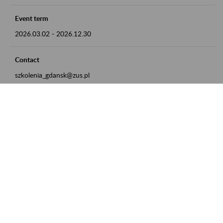
Event term
2026.03.02
-
2026.12.30
Contact
szkolenia_gdansk@zus.pl
Powrót do listy
Zamówienia publiczne
Oferty pracy w ZUS
Praktyki i staże w ZUS