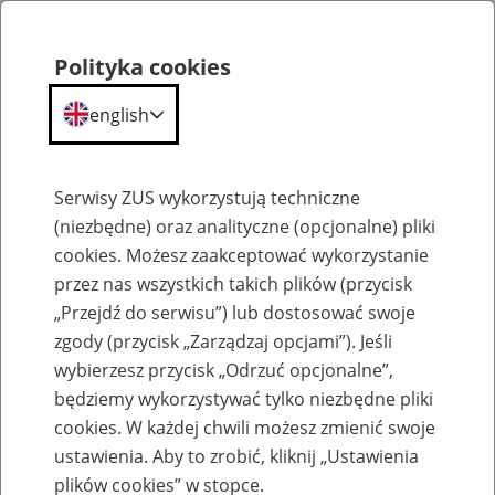
Polityka cookies
english
Menu
Search
Serwisy ZUS wykorzystują techniczne
(niezbędne) oraz analityczne (opcjonalne) pliki
cookies. Możesz zaakceptować wykorzystanie
Szkolenia
przez nas wszystkich takich plików (przycisk
„Przejdź do serwisu”) lub dostosować swoje
zgody (przycisk „Zarządzaj opcjami”). Jeśli
wybierzesz przycisk „Odrzuć opcjonalne”,
będziemy wykorzystywać tylko niezbędne pliki
cookies. W każdej chwili możesz zmienić swoje
Zaproś ZUS do siebie: eZUS, wizyty
ustawienia. Aby to zrobić, kliknij „Ustawienia
rezerwowane, e-wizyty, Aktywni 50+
plików cookies” w stopce.