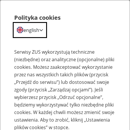
Polityka cookies
english
Menu
Search
Serwisy ZUS wykorzystują techniczne
(niezbędne) oraz analityczne (opcjonalne) pliki
cookies. Możesz zaakceptować wykorzystanie
Szkolenia
przez nas wszystkich takich plików (przycisk
„Przejdź do serwisu”) lub dostosować swoje
zgody (przycisk „Zarządzaj opcjami”). Jeśli
wybierzesz przycisk „Odrzuć opcjonalne”,
będziemy wykorzystywać tylko niezbędne pliki
cookies. W każdej chwili możesz zmienić swoje
Zaproś ZUS do siebie: eZUS, wizyty
ustawienia. Aby to zrobić, kliknij „Ustawienia
rezerwowane, e-wizyty, Aktywni 50+
plików cookies” w stopce.