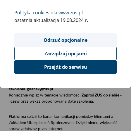
Polityka cookies dla www.zus.pl
Rodzaj wydarzenia
ostatnia aktualizacja 19.08.2024 r.
Szkolenia
Essential area
Odrzuć opcjonalne
Płatnicy, ubezpieczeni, świadczeniobiorcy
Zarządzaj opcjami
Event description
Przejdź do serwisu
Szkolenie stacjonarne w siedzibie firmy, instytucji, urzędu.
Zgłoszenia przyjmujemy mailowo pod adresem
szkolenia_gdansk@zus.pl.
Koniecznie wpisz w temacie wiadomości
Zaproś ZUS do siebie -
Tczew
oraz wskaż proponowaną datę szkolenia.
Platforma eZUS to kanał komunikacji pomiędzy klientami a
Zakładem Ubezpieczeń Społecznych. Dzięki niemu większość
spraw załatwisz przez internet.