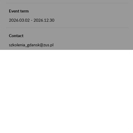
Event term
2026.03.02
-
2026.12.30
Contact
szkolenia_gdansk@zus.pl
Powrót do listy
Zamówienia publiczne
Oferty pracy w ZUS
Praktyki i staże w ZUS