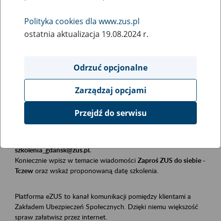
Polityka cookies dla www.zus.pl
Rodzaj wydarzenia
ostatnia aktualizacja 19.08.2024 r.
Szkolenia
Essential area
Odrzuć opcjonalne
Płatnicy, ubezpieczeni, świadczeniobiorcy
Zarządzaj opcjami
Event description
Przejdź do serwisu
Szkolenie stacjonarne w siedzibie firmy, instytucji, urzędu.
Zgłoszenia przyjmujemy mailowo pod adresem
szkolenia_gdansk@zus.pl.
Koniecznie wpisz w temacie wiadomości
Zaproś ZUS do siebie -
Tczew
oraz wskaż proponowaną datę szkolenia.
Platforma eZUS to kanał komunikacji pomiędzy klientami a
Zakładem Ubezpieczeń Społecznych. Dzięki niemu większość
spraw załatwisz przez internet.