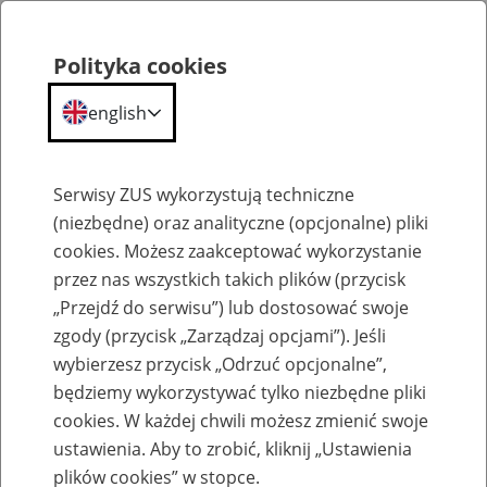
Polityka cookies
english
Menu
Search
Serwisy ZUS wykorzystują techniczne
(niezbędne) oraz analityczne (opcjonalne) pliki
cookies. Możesz zaakceptować wykorzystanie
Szkolenia
przez nas wszystkich takich plików (przycisk
„Przejdź do serwisu”) lub dostosować swoje
zgody (przycisk „Zarządzaj opcjami”). Jeśli
wybierzesz przycisk „Odrzuć opcjonalne”,
będziemy wykorzystywać tylko niezbędne pliki
cookies. W każdej chwili możesz zmienić swoje
Zaproś ZUS do siebie: eZUS, wizyty
ustawienia. Aby to zrobić, kliknij „Ustawienia
rezerwowane, e-wizyty, Aktywni 50+
plików cookies” w stopce.