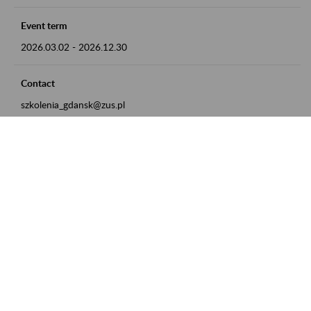
Event term
2026.03.02
-
2026.12.30
Contact
szkolenia_gdansk@zus.pl
Powrót do listy
Zamówienia publiczne
Oferty pracy w ZUS
Praktyki i staże w ZUS