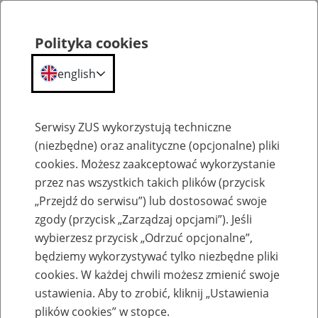
Polityka cookies
english
Menu
Search
Serwisy ZUS wykorzystują techniczne
(niezbędne) oraz analityczne (opcjonalne) pliki
cookies. Możesz zaakceptować wykorzystanie
Szkolenia
przez nas wszystkich takich plików (przycisk
„Przejdź do serwisu”) lub dostosować swoje
zgody (przycisk „Zarządzaj opcjami”). Jeśli
wybierzesz przycisk „Odrzuć opcjonalne”,
będziemy wykorzystywać tylko niezbędne pliki
cookies. W każdej chwili możesz zmienić swoje
Zaproś ZUS do siebie: eZUS, wizyty
ustawienia. Aby to zrobić, kliknij „Ustawienia
rezerwowane, e-wizyty, Aktywni 50+
plików cookies” w stopce.