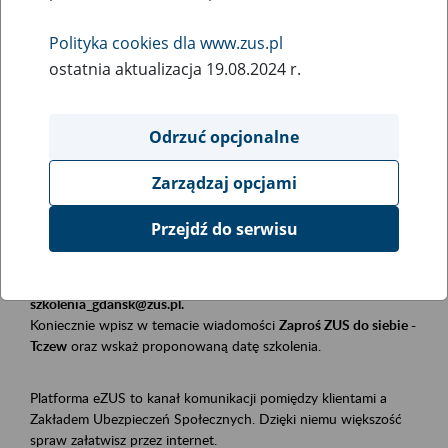
Polityka cookies dla www.zus.pl
Rodzaj wydarzenia
ostatnia aktualizacja 19.08.2024 r.
Szkolenia
Essential area
Odrzuć opcjonalne
Płatnicy, ubezpieczeni, świadczeniobiorcy
Zarządzaj opcjami
Event description
Przejdź do serwisu
Szkolenie stacjonarne w siedzibie firmy, instytucji, urzędu.
Zgłoszenia przyjmujemy mailowo pod adresem
szkolenia_gdansk@zus.pl.
Koniecznie wpisz w temacie wiadomości
Zaproś ZUS do siebie -
Tczew
oraz wskaż proponowaną datę szkolenia.
Platforma eZUS to kanał komunikacji pomiędzy klientami a
Zakładem Ubezpieczeń Społecznych. Dzięki niemu większość
spraw załatwisz przez internet.