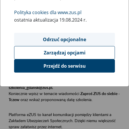
Polityka cookies dla www.zus.pl
Rodzaj wydarzenia
ostatnia aktualizacja 19.08.2024 r.
Szkolenia
Essential area
Odrzuć opcjonalne
Płatnicy, ubezpieczeni, świadczeniobiorcy
Zarządzaj opcjami
Event description
Przejdź do serwisu
Szkolenie stacjonarne w siedzibie firmy, instytucji, urzędu.
Zgłoszenia przyjmujemy mailowo pod adresem
szkolenia_gdansk@zus.pl.
Koniecznie wpisz w temacie wiadomości
Zaproś ZUS do siebie -
Tczew
oraz wskaż proponowaną datę szkolenia.
Platforma eZUS to kanał komunikacji pomiędzy klientami a
Zakładem Ubezpieczeń Społecznych. Dzięki niemu większość
spraw załatwisz przez internet.