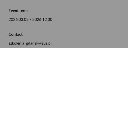
Event term
2026.03.02
-
2026.12.30
Contact
szkolenia_gdansk@zus.pl
Powrót do listy
Zamówienia publiczne
Oferty pracy w ZUS
Praktyki i staże w ZUS