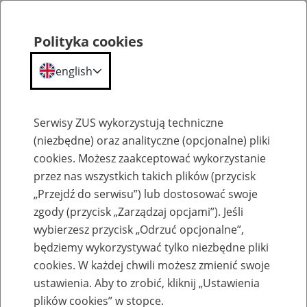
Polityka cookies
english
Menu
Search
Serwisy ZUS wykorzystują techniczne
(niezbędne) oraz analityczne (opcjonalne) pliki
cookies. Możesz zaakceptować wykorzystanie
Szkolenia
przez nas wszystkich takich plików (przycisk
„Przejdź do serwisu”) lub dostosować swoje
zgody (przycisk „Zarządzaj opcjami”). Jeśli
wybierzesz przycisk „Odrzuć opcjonalne”,
będziemy wykorzystywać tylko niezbędne pliki
cookies. W każdej chwili możesz zmienić swoje
Zaproś ZUS do siebie: eZUS, wizyty
ustawienia. Aby to zrobić, kliknij „Ustawienia
rezerwowane, e-wizyty, Aktywni 50+
plików cookies” w stopce.