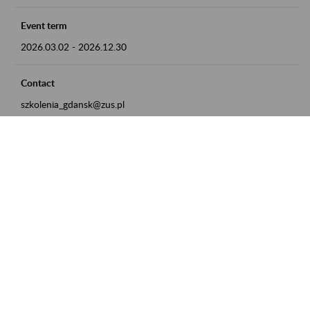
Event term
2026.03.02
-
2026.12.30
Contact
szkolenia_gdansk@zus.pl
Powrót do listy
Zamówienia publiczne
Oferty pracy w ZUS
Praktyki i staże w ZUS