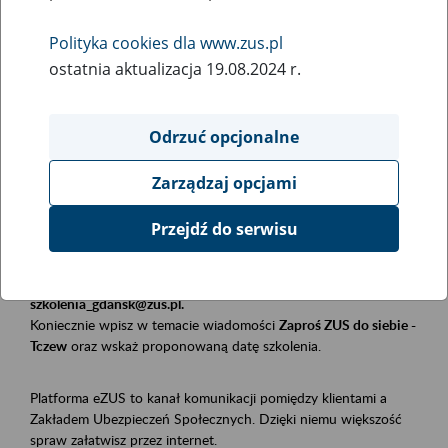
Polityka cookies dla www.zus.pl
Rodzaj wydarzenia
ostatnia aktualizacja 19.08.2024 r.
Szkolenia
Essential area
Odrzuć opcjonalne
Płatnicy, ubezpieczeni, świadczeniobiorcy
Zarządzaj opcjami
Event description
Przejdź do serwisu
Szkolenie stacjonarne w siedzibie firmy, instytucji, urzędu.
Zgłoszenia przyjmujemy mailowo pod adresem
szkolenia_gdansk@zus.pl.
Koniecznie wpisz w temacie wiadomości
Zaproś ZUS do siebie -
Tczew
oraz wskaż proponowaną datę szkolenia.
Platforma eZUS to kanał komunikacji pomiędzy klientami a
Zakładem Ubezpieczeń Społecznych. Dzięki niemu większość
spraw załatwisz przez internet.