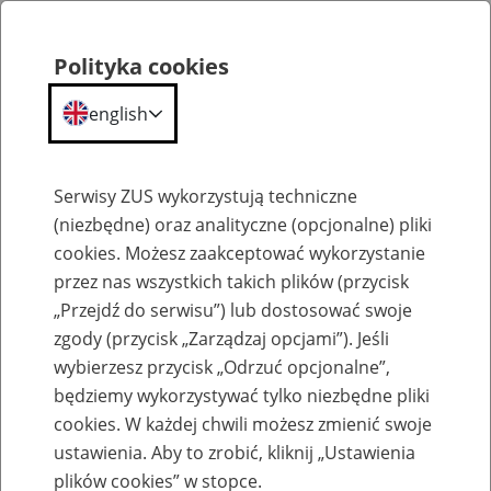
Polityka cookies
english
Menu
Search
Serwisy ZUS wykorzystują techniczne
(niezbędne) oraz analityczne (opcjonalne) pliki
cookies. Możesz zaakceptować wykorzystanie
Szkolenia
przez nas wszystkich takich plików (przycisk
„Przejdź do serwisu”) lub dostosować swoje
zgody (przycisk „Zarządzaj opcjami”). Jeśli
wybierzesz przycisk „Odrzuć opcjonalne”,
będziemy wykorzystywać tylko niezbędne pliki
cookies. W każdej chwili możesz zmienić swoje
Zaproś ZUS do siebie: eZUS, wizyty
ustawienia. Aby to zrobić, kliknij „Ustawienia
rezerwowane, e-wizyty, Aktywni 50+
plików cookies” w stopce.