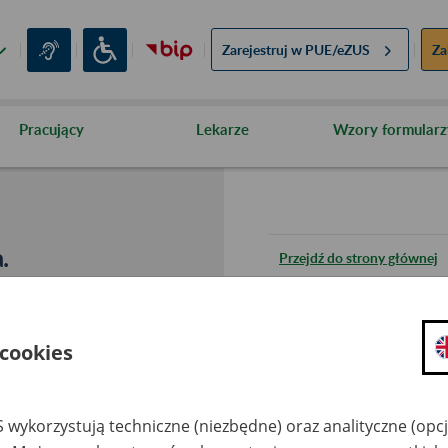
Zarejestruj w
PUE/eZUS
Za
Pracujący
Lekarze
Wzory formularz
.
Przejdź do strony głównej
Wróć do poprzedniej stron
 cookies
Przejdź do mapy serwisu
 wykorzystują techniczne (niezbędne) oraz analityczne (opc