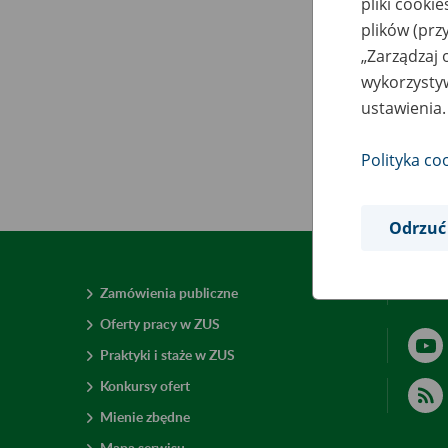
pliki cooki
plików (prz
„Zarządzaj 
wykorzystyw
ustawienia.
Polityka co
Odrzuć
Zamówienia publiczne
Deklar
Oferty pracy w ZUS
Praktyki i staże w ZUS
Konkursy ofert
Mienie zbędne
Mapa serwisu