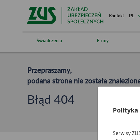
Kontakt
Świadczenia
Firmy
Przepraszamy,
podana strona nie została znaleziona
Błąd 404
Polityka
Serwisy ZUS