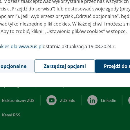
es. Możesz zaakceptować wykorzystanie przez nas wszystkich 
ycisk „Przejdź do serwisu”) lub dostosować swoje zgody (przy
opcjami”). Jeśli wybierzesz przycisk „Odrzuć opcjonalne”, bę
ać tylko niezbędne pliki cookies. W każdej chwili możesz zm
 Aby to zrobić, kliknij „Ustawienia plików cookies” w stopce.
okies dla www.zus.pl
ostatnia aktualizacja 19.08.2024 r.
 opcjonalne
Zarządzaj opcjami
Przejdź do 
acja dostępności
Ustawienia plików cookies
Elektroniczny ZUS
ZUS Edu
Linkedin
Kanał RSS