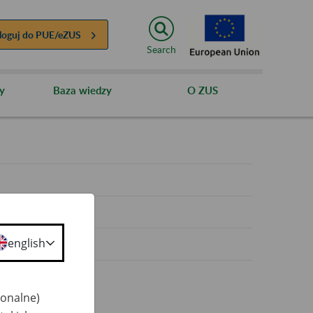
loguj do
PUE/eZUS
Search
y
Baza wiedzy
O ZUS
y
english
jonalne)