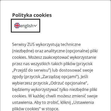
Polityka cookies
english
Menu
Search
Serwisy ZUS wykorzystują techniczne
(niezbędne) oraz analityczne (opcjonalne) pliki
Przepraszamy,
cookies. Możesz zaakceptować wykorzystanie
podana strona nie została znaleziona.
przez nas wszystkich takich plików (przycisk
„Przejdź do serwisu”) lub dostosować swoje
Błąd 404
zgody (przycisk „Zarządzaj opcjami”). Jeśli
wybierzesz przycisk „Odrzuć opcjonalne”,
będziemy wykorzystywać tylko niezbędne pliki
cookies. W każdej chwili możesz zmienić swoje
ustawienia. Aby to zrobić, kliknij „Ustawienia
Przejdź do strony głównej
plików cookies” w stopce.