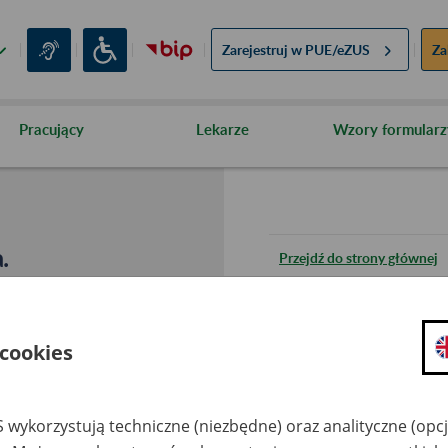
Zarejestruj w
PUE/eZUS
Za
Pracujący
Lekarze
Wzory formularz
.
Przejdź do strony głównej
Wróć do poprzedniej stron
 cookies
Przejdź do mapy serwisu
 wykorzystują techniczne (niezbędne) oraz analityczne (opc