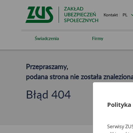
Kontakt
Świadczenia
Firmy
Przepraszamy,
podana strona nie została znaleziona
Błąd 404
Polityka
Serwisy ZUS