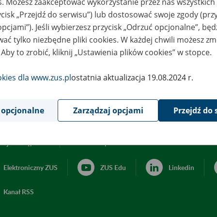
es. Możesz zaakceptować wykorzystanie przez nas wszystkich 
ycisk „Przejdź do serwisu”) lub dostosować swoje zgody (przy
opcjami”). Jeśli wybierzesz przycisk „Odrzuć opcjonalne”, bę
ać tylko niezbędne pliki cookies. W każdej chwili możesz zm
 Aby to zrobić, kliknij „Ustawienia plików cookies” w stopce.
okies dla www.zus.pl
ostatnia aktualizacja 19.08.2024 r.
 opcjonalne
Zarządzaj opcjami
Przejdź do 
acja dostępności
Ustawienia plików cookies
Elektroniczny ZUS
ZUS Edu
Linkedin
Kanał RSS