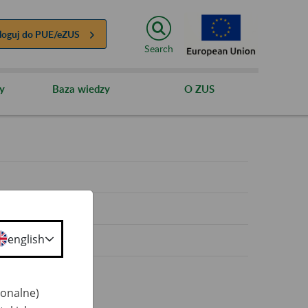
loguj do
PUE/eZUS
Search
y
Baza wiedzy
O ZUS
y
english
jonalne)