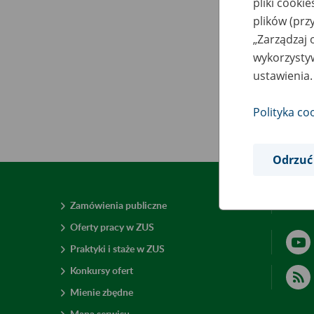
pliki cooki
plików (prz
„Zarządzaj 
wykorzystyw
ustawienia.
Polityka co
Odrzuć
Zamówienia publiczne
Deklar
Oferty pracy w ZUS
Praktyki i staże w ZUS
Konkursy ofert
Mienie zbędne
Mapa serwisu