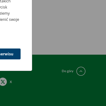
takich
cisk
dziemy
ienić swoje
serwisu
Do góry
X