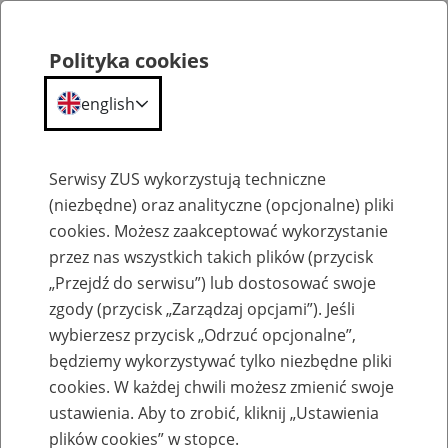
Polityka cookies
english
Menu
Search
Serwisy ZUS wykorzystują techniczne
(niezbędne) oraz analityczne (opcjonalne) pliki
Przepraszamy,
cookies. Możesz zaakceptować wykorzystanie
podana strona nie została znaleziona.
przez nas wszystkich takich plików (przycisk
„Przejdź do serwisu”) lub dostosować swoje
Błąd 404
zgody (przycisk „Zarządzaj opcjami”). Jeśli
wybierzesz przycisk „Odrzuć opcjonalne”,
będziemy wykorzystywać tylko niezbędne pliki
cookies. W każdej chwili możesz zmienić swoje
ustawienia. Aby to zrobić, kliknij „Ustawienia
Przejdź do strony głównej
plików cookies” w stopce.