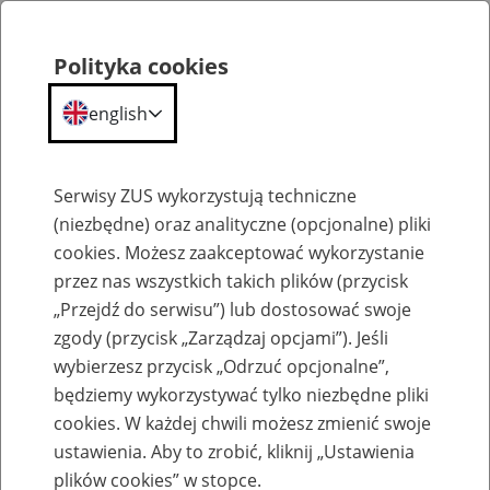
Polityka cookies
english
Menu
Search
Serwisy ZUS wykorzystują techniczne
(niezbędne) oraz analityczne (opcjonalne) pliki
Przepraszamy,
cookies. Możesz zaakceptować wykorzystanie
podana strona nie została znaleziona.
przez nas wszystkich takich plików (przycisk
„Przejdź do serwisu”) lub dostosować swoje
Błąd 404
zgody (przycisk „Zarządzaj opcjami”). Jeśli
wybierzesz przycisk „Odrzuć opcjonalne”,
będziemy wykorzystywać tylko niezbędne pliki
cookies. W każdej chwili możesz zmienić swoje
ustawienia. Aby to zrobić, kliknij „Ustawienia
Przejdź do strony głównej
plików cookies” w stopce.