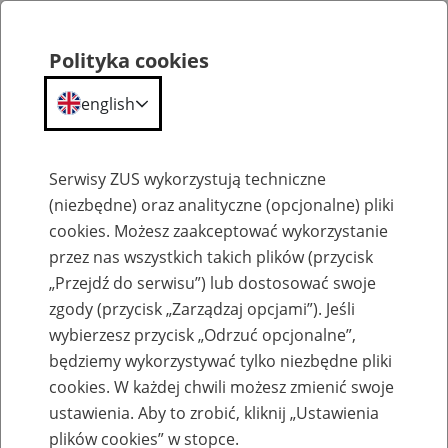
Polityka cookies
english
Menu
Search
Serwisy ZUS wykorzystują techniczne
(niezbędne) oraz analityczne (opcjonalne) pliki
Przepraszamy,
cookies. Możesz zaakceptować wykorzystanie
podana strona nie została znaleziona.
przez nas wszystkich takich plików (przycisk
„Przejdź do serwisu”) lub dostosować swoje
Błąd 404
zgody (przycisk „Zarządzaj opcjami”). Jeśli
wybierzesz przycisk „Odrzuć opcjonalne”,
będziemy wykorzystywać tylko niezbędne pliki
cookies. W każdej chwili możesz zmienić swoje
ustawienia. Aby to zrobić, kliknij „Ustawienia
Przejdź do strony głównej
plików cookies” w stopce.