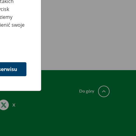
takich
cisk
dziemy
ienić swoje
serwisu
Do góry
X