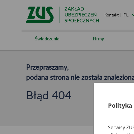
Kontakt
Świadczenia
Firmy
Przepraszamy,
podana strona nie została znaleziona
Błąd 404
Polityka
Serwisy ZUS