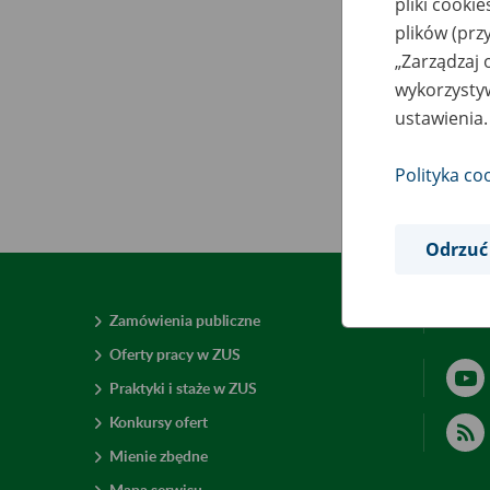
pliki cooki
plików (prz
„Zarządzaj 
wykorzystyw
ustawienia.
Polityka co
Odrzuć
Zamówienia publiczne
Deklar
Oferty pracy w ZUS
Praktyki i staże w ZUS
Konkursy ofert
Mienie zbędne
Mapa serwisu