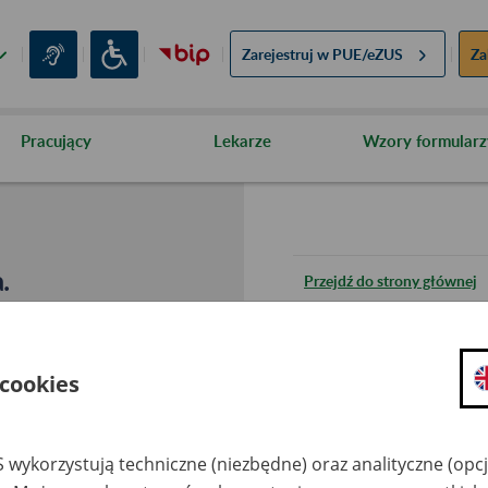
Zarejestruj w
PUE/eZUS
Za
Pracujący
Lekarze
Wzory formularz
.
Przejdź do strony głównej
Wróć do poprzedniej stron
 cookies
Przejdź do mapy serwisu
 wykorzystują techniczne (niezbędne) oraz analityczne (opc