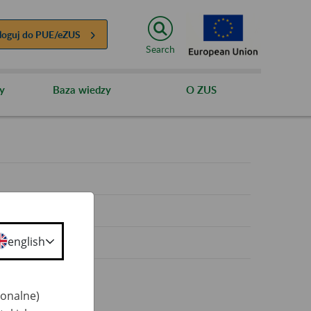
loguj do
PUE/eZUS
Search
y
Baza wiedzy
O ZUS
y
english
jonalne)