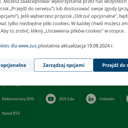
es. Możesz zaakceptować wykorzystanie przez nas wszystkich 
ycisk „Przejdź do serwisu”) lub dostosować swoje zgody (przy
opcjami”). Jeśli wybierzesz przycisk „Odrzuć opcjonalne”, bę
ać tylko niezbędne pliki cookies. W każdej chwili możesz zm
 Aby to zrobić, kliknij „Ustawienia plików cookies” w stopce.
okies dla www.zus.pl
ostatnia aktualizacja 19.08.2024 r.
 opcjonalne
Zarządzaj opcjami
Przejdź do 
acja dostępności
Ustawienia plików cookies
Elektroniczny ZUS
ZUS Edu
Linkedin
Kanał RSS