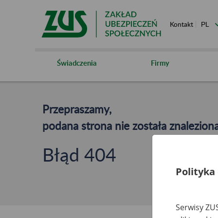
Kontakt
Świadczenia
Firmy
Przepraszamy,
podana strona nie została znaleziona
Błąd 404
Polityka
Serwisy ZUS