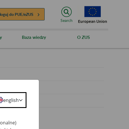
loguj do
PUE/eZUS
Search
y
Baza wiedzy
O ZUS
y
english
jonalne)