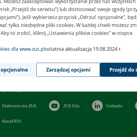
es. Możesz zaakceptować wykorzystanie przez nas wszystkich 
ycisk „Przejdź do serwisu”) lub dostosować swoje zgody (przy
opcjami”). Jeśli wybierzesz przycisk „Odrzuć opcjonalne”, bę
ać tylko niezbędne pliki cookies. W każdej chwili możesz zm
 Aby to zrobić, kliknij „Ustawienia plików cookies” w stopce.
okies dla www.zus.pl
ostatnia aktualizacja 19.08.2024 r.
 opcjonalne
Zarządzaj opcjami
Przejdź do 
acja dostępności
Ustawienia plików cookies
Elektroniczny ZUS
ZUS Edu
Linkedin
Kanał RSS