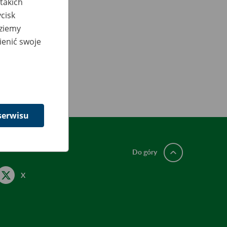
takich
cisk
dziemy
ienić swoje
serwisu
Do góry
X