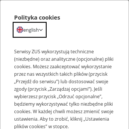
Polityka cookies
english
Menu
Search
Serwisy ZUS wykorzystują techniczne
(niezbędne) oraz analityczne (opcjonalne) pliki
Przepraszamy,
cookies. Możesz zaakceptować wykorzystanie
podana strona nie została znaleziona.
przez nas wszystkich takich plików (przycisk
„Przejdź do serwisu”) lub dostosować swoje
Błąd 404
zgody (przycisk „Zarządzaj opcjami”). Jeśli
wybierzesz przycisk „Odrzuć opcjonalne”,
będziemy wykorzystywać tylko niezbędne pliki
cookies. W każdej chwili możesz zmienić swoje
ustawienia. Aby to zrobić, kliknij „Ustawienia
Przejdź do strony głównej
plików cookies” w stopce.