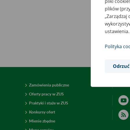
pliki cooki
plików (prz
„Zarządzaj 
wykorzystyw
ustawienia.
Polityka co
Odrzuć
Zamówienia publiczne
Deklar
Oferty pracy w ZUS
Praktyki i staże w ZUS
Konkursy ofert
Mienie zbędne
Mapa serwisu