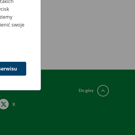
takich
cisk
dziemy
ienić swoje
serwisu
Do góry
X