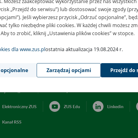
es. Możesz zaakceptować wykorzystanie przez nas wszystkich 
ycisk „Przejdź do serwisu”) lub dostosować swoje zgody (przy
opcjami”). Jeśli wybierzesz przycisk „Odrzuć opcjonalne”, bę
ać tylko niezbędne pliki cookies. W każdej chwili możesz zm
 Aby to zrobić, kliknij „Ustawienia plików cookies” w stopce.
okies dla www.zus.pl
ostatnia aktualizacja 19.08.2024 r.
 opcjonalne
Zarządzaj opcjami
Przejdź do 
acja dostępności
Ustawienia plików cookies
Elektroniczny ZUS
ZUS Edu
Linkedin
Kanał RSS