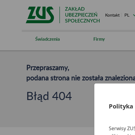
Kontakt
Świadczenia
Firmy
Przepraszamy,
podana strona nie została znaleziona
Błąd 404
Polityka
Serwisy ZUS