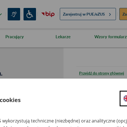
Zarejestruj w
PUE/eZUS
Za
Pracujący
Lekarze
Wzory formularz
.
Przejdź do strony głównej
Wróć do poprzedniej stron
 cookies
Przejdź do mapy serwisu
 wykorzystują techniczne (niezbędne) oraz analityczne (opc