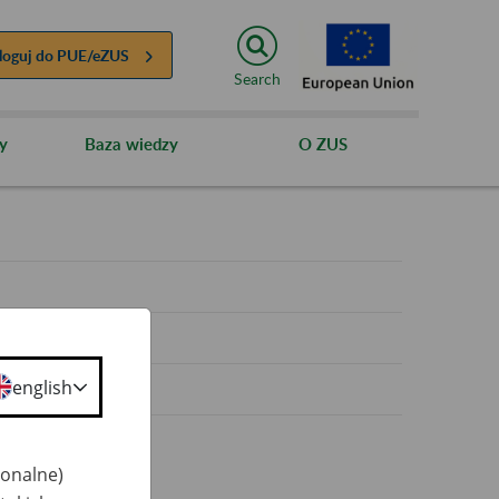
loguj do
PUE/eZUS
Search
y
Baza wiedzy
O ZUS
y
english
jonalne)