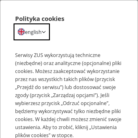
Polityka cookies
english
Menu
Search
Serwisy ZUS wykorzystują techniczne
(niezbędne) oraz analityczne (opcjonalne) pliki
Przepraszamy,
cookies. Możesz zaakceptować wykorzystanie
podana strona nie została znaleziona.
przez nas wszystkich takich plików (przycisk
„Przejdź do serwisu”) lub dostosować swoje
Błąd 404
zgody (przycisk „Zarządzaj opcjami”). Jeśli
wybierzesz przycisk „Odrzuć opcjonalne”,
będziemy wykorzystywać tylko niezbędne pliki
cookies. W każdej chwili możesz zmienić swoje
ustawienia. Aby to zrobić, kliknij „Ustawienia
Przejdź do strony głównej
plików cookies” w stopce.