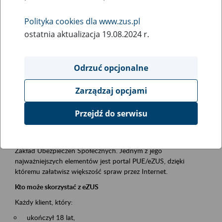
Polityka cookies dla www.zus.pl
Rodzaj wydarzenia
ostatnia aktualizacja 19.08.2024 r.
Szkolenia
Essential area
Odrzuć opcjonalne
obsługa klientów
Zarządzaj opcjami
Event description
Przejdź do serwisu
Platforma Usług Elektronicznych ZUS eZUS
to narzędzie, które ułatwia dostęp do usług świadczonych przez
Zakład Ubezpieczeń Społecznych. Jednym z jego
najważniejszych elementów jest portal PUE/eZUS, dzięki
któremu załatwisz większość spraw przez Internet.
Kto może skorzystać z eZUS
Każdy klient, który:
ukończył 18 lat,