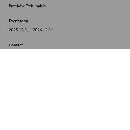
Piotrków Trybunalski
Event term
2025.12.31
-
2026.12.31
Contact
zgłoszenia przyjmujemy w godz. 8:00-15:00, pod numerem
telefonu 044 647 90 02
Zobacz także
Zaproś ZUS do siebie: Aktywni 50+