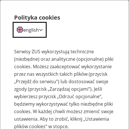
Polityka cookies
english
Menu
Search
Serwisy ZUS wykorzystują techniczne
(niezbędne) oraz analityczne (opcjonalne) pliki
cookies. Możesz zaakceptować wykorzystanie
Szkolenia
przez nas wszystkich takich plików (przycisk
„Przejdź do serwisu”) lub dostosować swoje
zgody (przycisk „Zarządzaj opcjami”). Jeśli
wybierzesz przycisk „Odrzuć opcjonalne”,
będziemy wykorzystywać tylko niezbędne pliki
cookies. W każdej chwili możesz zmienić swoje
Zaproś ZUS do siebie - zakładanie profili
ustawienia. Aby to zrobić, kliknij „Ustawienia
eZUS w siedzibie Twojej firmy
plików cookies” w stopce.