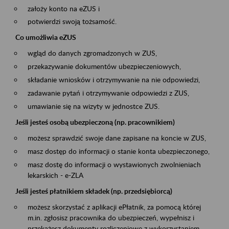
założy konto na eZUS i
potwierdzi swoją tożsamość.
Co umożliwia eZUS
wgląd do danych zgromadzonych w ZUS,
przekazywanie dokumentów ubezpieczeniowych,
składanie wniosków i otrzymywanie na nie odpowiedzi,
zadawanie pytań i otrzymywanie odpowiedzi z ZUS,
umawianie się na wizyty w jednostce ZUS.
Jeśli jesteś osobą ubezpieczoną (np. pracownikiem)
możesz sprawdzić swoje dane zapisane na koncie w ZUS,
masz dostęp do informacji o stanie konta ubezpieczonego,
masz dostę do informacji o wystawionych zwolnieniach
lekarskich - e-ZLA
Jeśli jesteś płatnikiem składek (np. przedsiębiorcą)
możesz skorzystać z aplikacji ePłatnik, za pomocą której
m.in. zgłosisz pracownika do ubezpieczeń, wypełnisz i
przekażesz dokumenty rozliczeniowe z wykorzystaniem