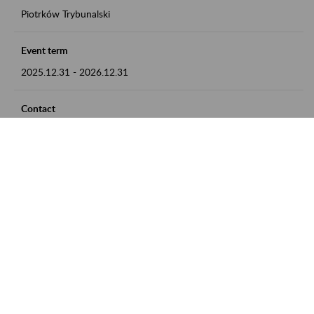
Piotrków Trybunalski
Event term
2025.12.31
-
2026.12.31
Contact
zgłoszenia przyjmujemy w godz. 8:00-15:00, pod numerem
telefonu 044 647 90 02
Zobacz także
Zaproś ZUS do siebie: Aktywni 50+