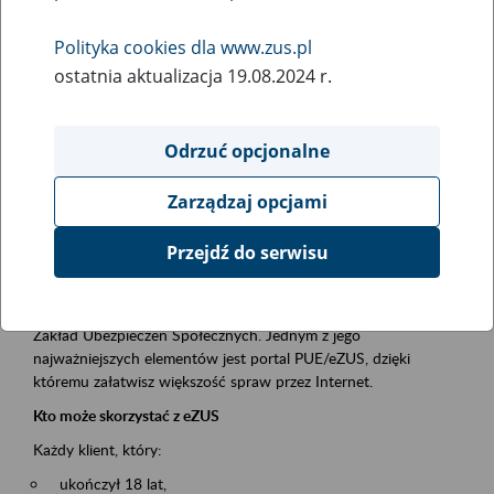
Polityka cookies dla www.zus.pl
Rodzaj wydarzenia
ostatnia aktualizacja 19.08.2024 r.
Szkolenia
Essential area
Odrzuć opcjonalne
obsługa klientów
Zarządzaj opcjami
Event description
Przejdź do serwisu
Platforma Usług Elektronicznych ZUS eZUS
to narzędzie, które ułatwia dostęp do usług świadczonych przez
Zakład Ubezpieczeń Społecznych. Jednym z jego
najważniejszych elementów jest portal PUE/eZUS, dzięki
któremu załatwisz większość spraw przez Internet.
Kto może skorzystać z eZUS
Każdy klient, który:
ukończył 18 lat,