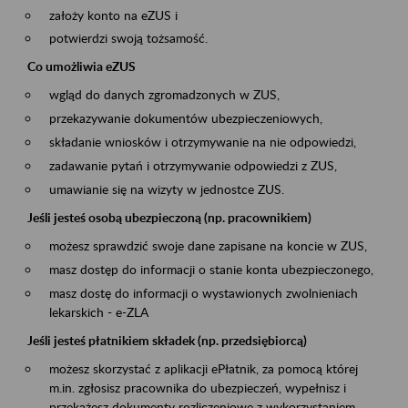
założy konto na eZUS i
potwierdzi swoją tożsamość.
Co umożliwia eZUS
wgląd do danych zgromadzonych w ZUS,
przekazywanie dokumentów ubezpieczeniowych,
składanie wniosków i otrzymywanie na nie odpowiedzi,
zadawanie pytań i otrzymywanie odpowiedzi z ZUS,
umawianie się na wizyty w jednostce ZUS.
Jeśli jesteś osobą ubezpieczoną (np. pracownikiem)
możesz sprawdzić swoje dane zapisane na koncie w ZUS,
masz dostęp do informacji o stanie konta ubezpieczonego,
masz dostę do informacji o wystawionych zwolnieniach
lekarskich - e-ZLA
Jeśli jesteś płatnikiem składek (np. przedsiębiorcą)
możesz skorzystać z aplikacji ePłatnik, za pomocą której
m.in. zgłosisz pracownika do ubezpieczeń, wypełnisz i
przekażesz dokumenty rozliczeniowe z wykorzystaniem