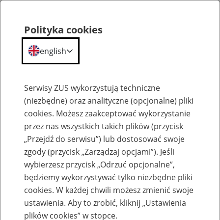
Polityka cookies
english
Menu
Search
Serwisy ZUS wykorzystują techniczne
(niezbędne) oraz analityczne (opcjonalne) pliki
cookies. Możesz zaakceptować wykorzystanie
Szkolenia
przez nas wszystkich takich plików (przycisk
„Przejdź do serwisu”) lub dostosować swoje
zgody (przycisk „Zarządzaj opcjami”). Jeśli
wybierzesz przycisk „Odrzuć opcjonalne”,
będziemy wykorzystywać tylko niezbędne pliki
cookies. W każdej chwili możesz zmienić swoje
Zaproś ZUS do siebie - zakładanie profili
ustawienia. Aby to zrobić, kliknij „Ustawienia
eZUS w siedzibie Twojej firmy
plików cookies” w stopce.