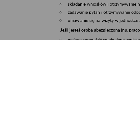
składanie wniosków i otrzymywanie n
zadawanie pytań i otrzymywanie odpo
umawianie się na wizyty w jednostce
Jeśli jesteś osobą ubezpieczoną (np. pra
możesz sprawdzić swoje dane zapisan
masz dostęp do informacji o stanie k
masz dostę do informacji o wystawion
Jeśli jesteś płatnikiem składek (np. przeds
możesz skorzystać z aplikacji ePłatnik
ubezpieczeń, wypełnisz i przekażesz
ZUS,
możesz złożyć wniosek o wydanie zaś
masz dostęp do zwolnień lekarskich 
Jeśli jesteś świadczeniobiorcą
masz dostęp m.in. do formularza PIT 
do formularza PIT 40A, czyli roczneg
możesz zarezerwować wizytę,