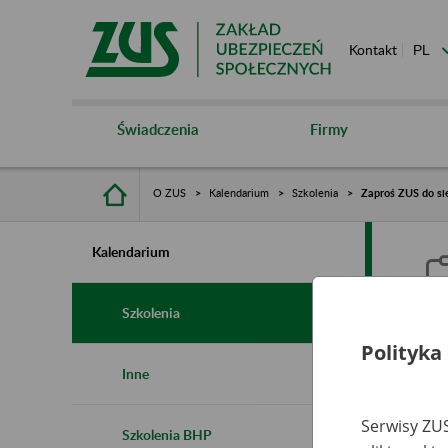
Kontakt
Świadczenia
Firmy
O ZUS
Kalendarium
Szkolenia
Zaproś ZUS do sie
Kalendarium
Szkolenia
Polityka
Z
Inne
s
Serwisy ZUS
Szkolenia BHP