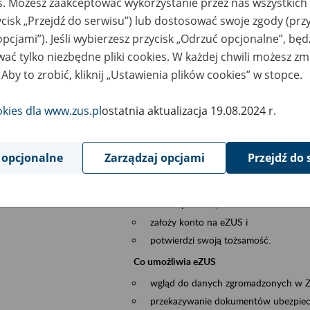
es. Możesz zaakceptować wykorzystanie przez nas wszystkich 
dzaj wydarzenia
Szkolenia
ycisk „Przejdź do serwisu”) lub dostosować swoje zgody (przy
opcjami”). Jeśli wybierzesz przycisk „Odrzuć opcjonalne”, bę
sential area
obsługa klientów
ać tylko niezbędne pliki cookies. W każdej chwili możesz zm
 Aby to zrobić, kliknij „Ustawienia plików cookies” w stopce.
ent description
Platforma Usług Elektronicznych ZUS eZ
okies dla www.zus.pl
ostatnia aktualizacja 19.08.2024 r.
to narzędzie, które ułatwia dostęp do u
Jednym z jego najważniejszych elementów 
większość spraw przez Internet.
 opcjonalne
Zarządzaj opcjami
Przejdź do 
Kto może skorzystać z eZUS
Każdy klient, który:
ukończył 18 lat,
założy konto na eZUS i
potwierdzi swoją tożsamość.
Co umożliwia eZUS
wgląd do danych zgromadzonych w 
przekazywanie dokumentów ubezpiec