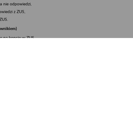
a nie odpowiedzi,
wiedzi z ZUS,
 ZUS.
cownikiem)
e na koncie w ZUS,
onta ubezpieczonego,
ych zwolnieniach lekarskich - e-ZLA
iębiorcą)
, za pomocą której m.in. zgłosisz pracownika do
 dokumenty rozliczeniowe z wykorzystaniem danych z bazy
wiadczenia o niezaleganiu i odebrać go na PUE/eZUS,
swoich pracowników - e-ZLA
11A, czyli informacji o dochodach uzyskanych od ZUS lub
o obliczenia podatku przez ZUS,