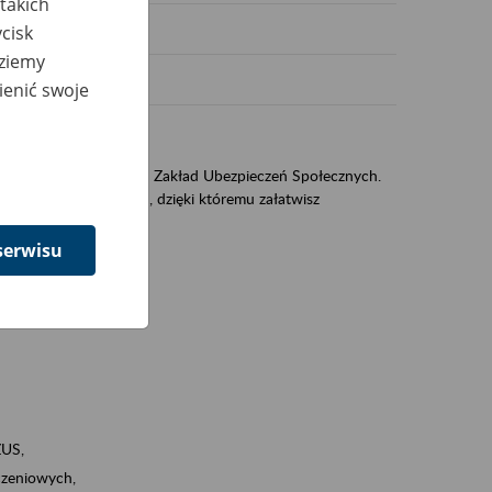
takich
cisk
dziemy
ienić swoje
US
sług świadczonych przez Zakład Ubezpieczeń Społecznych.
jest portal PUE/eZUS, dzięki któremu załatwisz
serwisu
ZUS,
zeniowych,