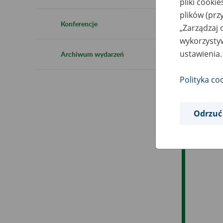
pliki cooki
Ro
plików (prz
Konferencje
„Zarządzaj 
Es
wykorzystyw
ustawienia.
Archiwum wydarzeń
Ev
Polityka co
Odrzuć