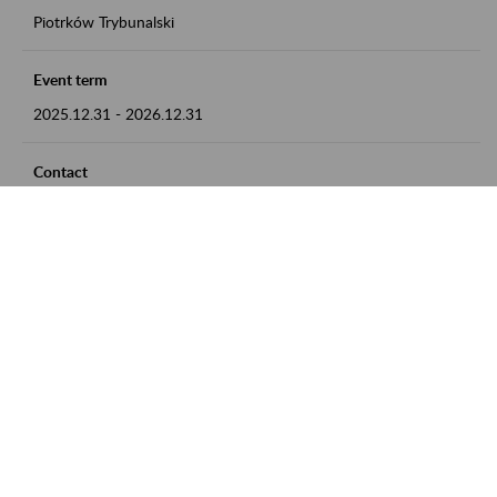
Piotrków Trybunalski
Event term
2025.12.31
-
2026.12.31
Contact
zgłoszenia przyjmujemy w godz. 8:00-15:00, pod numerem
telefonu 044 647 90 02
Zobacz także
Zaproś ZUS do siebie: Aktywni 50+