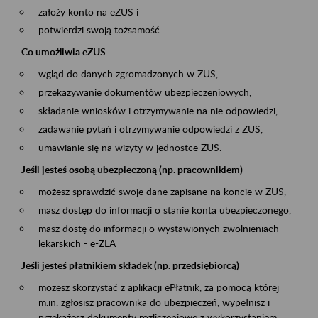
założy konto na eZUS i
potwierdzi swoją tożsamość.
Co umożliwia eZUS
wgląd do danych zgromadzonych w ZUS,
przekazywanie dokumentów ubezpieczeniowych,
składanie wniosków i otrzymywanie na nie odpowiedzi,
zadawanie pytań i otrzymywanie odpowiedzi z ZUS,
umawianie się na wizyty w jednostce ZUS.
Jeśli jesteś osobą ubezpieczoną (np. pracownikiem)
możesz sprawdzić swoje dane zapisane na koncie w ZUS,
masz dostęp do informacji o stanie konta ubezpieczonego,
masz dostę do informacji o wystawionych zwolnieniach
lekarskich - e-ZLA
Jeśli jesteś płatnikiem składek (np. przedsiębiorcą)
możesz skorzystać z aplikacji ePłatnik, za pomocą której
m.in. zgłosisz pracownika do ubezpieczeń, wypełnisz i
przekażesz dokumenty rozliczeniowe z wykorzystaniem