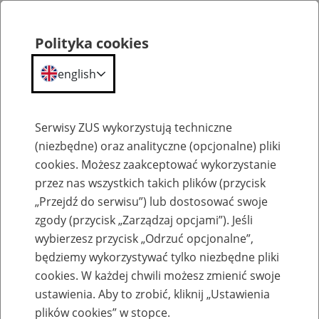
Polityka cookies
english
Menu
Search
Serwisy ZUS wykorzystują techniczne
(niezbędne) oraz analityczne (opcjonalne) pliki
cookies. Możesz zaakceptować wykorzystanie
Szkolenia
przez nas wszystkich takich plików (przycisk
„Przejdź do serwisu”) lub dostosować swoje
zgody (przycisk „Zarządzaj opcjami”). Jeśli
wybierzesz przycisk „Odrzuć opcjonalne”,
będziemy wykorzystywać tylko niezbędne pliki
cookies. W każdej chwili możesz zmienić swoje
Zaproś ZUS do siebie - zakładanie profili
ustawienia. Aby to zrobić, kliknij „Ustawienia
eZUS w siedzibie Twojej firmy
plików cookies” w stopce.