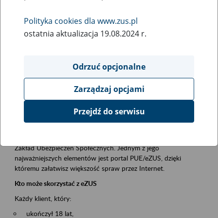
Polityka cookies dla www.zus.pl
Rodzaj wydarzenia
ostatnia aktualizacja 19.08.2024 r.
Szkolenia
Essential area
Odrzuć opcjonalne
obsługa klientów
Zarządzaj opcjami
Event description
Przejdź do serwisu
Platforma Usług Elektronicznych ZUS eZUS
to narzędzie, które ułatwia dostęp do usług świadczonych przez
Zakład Ubezpieczeń Społecznych. Jednym z jego
najważniejszych elementów jest portal PUE/eZUS, dzięki
któremu załatwisz większość spraw przez Internet.
Kto może skorzystać z eZUS
Każdy klient, który:
ukończył 18 lat,