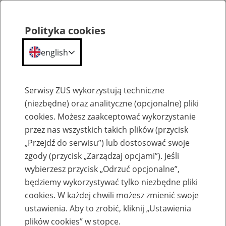
Polityka cookies
english
Menu
Search
Serwisy ZUS wykorzystują techniczne
(niezbędne) oraz analityczne (opcjonalne) pliki
cookies. Możesz zaakceptować wykorzystanie
Szkolenia
przez nas wszystkich takich plików (przycisk
„Przejdź do serwisu”) lub dostosować swoje
zgody (przycisk „Zarządzaj opcjami”). Jeśli
wybierzesz przycisk „Odrzuć opcjonalne”,
będziemy wykorzystywać tylko niezbędne pliki
cookies. W każdej chwili możesz zmienić swoje
Zaproś ZUS do siebie - zakładanie profili
ustawienia. Aby to zrobić, kliknij „Ustawienia
eZUS w siedzibie Twojej firmy
plików cookies” w stopce.