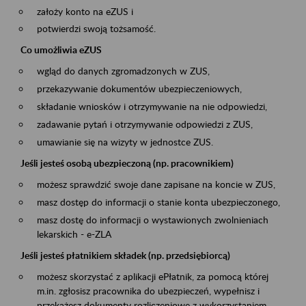
założy konto na eZUS i
potwierdzi swoją tożsamość.
Co umożliwia eZUS
wgląd do danych zgromadzonych w ZUS,
przekazywanie dokumentów ubezpieczeniowych,
składanie wniosków i otrzymywanie na nie odpowiedzi,
zadawanie pytań i otrzymywanie odpowiedzi z ZUS,
umawianie się na wizyty w jednostce ZUS.
Jeśli jesteś osobą ubezpieczoną (np. pracownikiem)
możesz sprawdzić swoje dane zapisane na koncie w ZUS,
masz dostęp do informacji o stanie konta ubezpieczonego,
masz dostę do informacji o wystawionych zwolnieniach
lekarskich - e-ZLA
Jeśli jesteś płatnikiem składek (np. przedsiębiorcą)
możesz skorzystać z aplikacji ePłatnik, za pomocą której
m.in. zgłosisz pracownika do ubezpieczeń, wypełnisz i
przekażesz dokumenty rozliczeniowe z wykorzystaniem