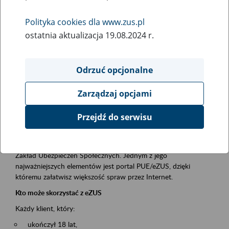
Polityka cookies dla www.zus.pl
Rodzaj wydarzenia
ostatnia aktualizacja 19.08.2024 r.
Szkolenia
Essential area
Odrzuć opcjonalne
obsługa klientów
Zarządzaj opcjami
Event description
Przejdź do serwisu
Platforma Usług Elektronicznych ZUS eZUS
to narzędzie, które ułatwia dostęp do usług świadczonych przez
Zakład Ubezpieczeń Społecznych. Jednym z jego
najważniejszych elementów jest portal PUE/eZUS, dzięki
któremu załatwisz większość spraw przez Internet.
Kto może skorzystać z eZUS
Każdy klient, który:
ukończył 18 lat,