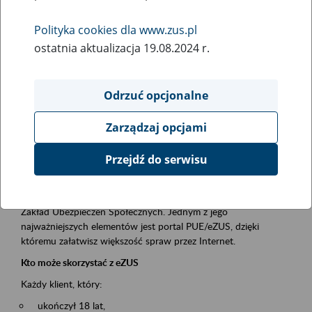
Polityka cookies dla www.zus.pl
Rodzaj wydarzenia
ostatnia aktualizacja 19.08.2024 r.
Szkolenia
Essential area
Odrzuć opcjonalne
obsługa klientów
Zarządzaj opcjami
Event description
Przejdź do serwisu
Platforma Usług Elektronicznych ZUS eZUS
to narzędzie, które ułatwia dostęp do usług świadczonych przez
Zakład Ubezpieczeń Społecznych. Jednym z jego
najważniejszych elementów jest portal PUE/eZUS, dzięki
któremu załatwisz większość spraw przez Internet.
Kto może skorzystać z eZUS
Każdy klient, który:
ukończył 18 lat,