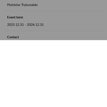
Piotrków Trybunalski
Event term
2025.12.31
-
2026.12.31
Contact
zgłoszenia przyjmujemy w godz. 8:00-15:00, pod numerem
telefonu 044 647 90 02
Zobacz także
Zaproś ZUS do siebie: Aktywni 50+