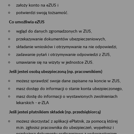
założy konto na eZUS i
potwierdzi swoją tożsamość.
Co umożliwia eZUS
wgląd do danych zgromadzonych w ZUS,
przekazywanie dokumentów ubezpieczeniowych,
składanie wniosków i otrzymywanie na nie odpowiedzi,
zadawanie pytań i otrzymywanie odpowiedzi z ZUS,
umawianie się na wizyty w jednostce ZUS.
Jeśli jesteś osobą ubezpieczoną (np. pracownikiem)
możesz sprawdzić swoje dane zapisane na koncie w ZUS,
masz dostęp do informacji o stanie konta ubezpieczonego,
masz dostę do informacji o wystawionych zwolnieniach
lekarskich - e-ZLA
Jeśli jesteś płatnikiem składek (np. przedsiębiorcą)
możesz skorzystać z aplikacji ePłatnik, za pomocą której
m.in. zgłosisz pracownika do ubezpieczeń, wypełnisz i
przekażesz dokumenty rozliczeniowe z wykorzystaniem