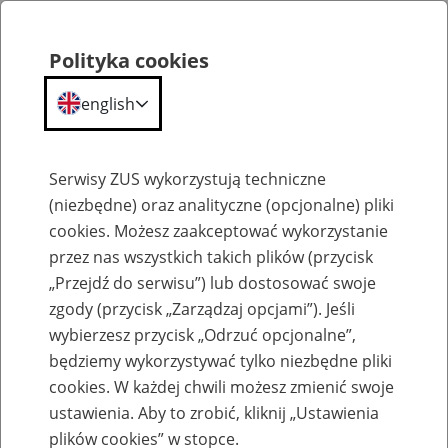
Polityka cookies
english
Menu
Search
Serwisy ZUS wykorzystują techniczne
(niezbędne) oraz analityczne (opcjonalne) pliki
cookies. Możesz zaakceptować wykorzystanie
Szkolenia
przez nas wszystkich takich plików (przycisk
„Przejdź do serwisu”) lub dostosować swoje
zgody (przycisk „Zarządzaj opcjami”). Jeśli
wybierzesz przycisk „Odrzuć opcjonalne”,
będziemy wykorzystywać tylko niezbędne pliki
cookies. W każdej chwili możesz zmienić swoje
Zaproś ZUS do siebie - zakładanie profili
ustawienia. Aby to zrobić, kliknij „Ustawienia
eZUS w siedzibie Twojej firmy
plików cookies” w stopce.