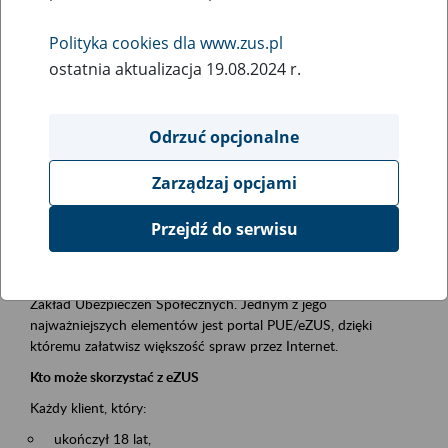
Polityka cookies dla www.zus.pl
Rodzaj wydarzenia
ostatnia aktualizacja 19.08.2024 r.
Szkolenia
Essential area
Odrzuć opcjonalne
obsługa klientów
Zarządzaj opcjami
Event description
Przejdź do serwisu
Platforma Usług Elektronicznych ZUS eZUS
to narzędzie, które ułatwia dostęp do usług świadczonych przez
Zakład Ubezpieczeń Społecznych. Jednym z jego
najważniejszych elementów jest portal PUE/eZUS, dzięki
któremu załatwisz większość spraw przez Internet.
Kto może skorzystać z eZUS
Każdy klient, który:
ukończył 18 lat,