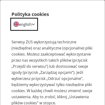
Polityka cookies
english
Menu
Search
Serwisy ZUS wykorzystują techniczne
(niezbędne) oraz analityczne (opcjonalne) pliki
cookies. Możesz zaakceptować wykorzystanie
Szkolenia
przez nas wszystkich takich plików (przycisk
„Przejdź do serwisu”) lub dostosować swoje
zgody (przycisk „Zarządzaj opcjami”). Jeśli
wybierzesz przycisk „Odrzuć opcjonalne”,
będziemy wykorzystywać tylko niezbędne pliki
cookies. W każdej chwili możesz zmienić swoje
Zaproś ZUS do siebie - zakładanie profili
ustawienia. Aby to zrobić, kliknij „Ustawienia
eZUS w siedzibie Twojej firmy
plików cookies” w stopce.