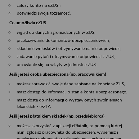
założy konto na eZUS i
potwierdzi swoją tożsamość.
Co umożliwia eZUS
wgląd do danych zgromadzonych w ZUS,
przekazywanie dokumentów ubezpieczeniowych,
składanie wniosków i otrzymywanie na nie odpowiedzi,
zadawanie pytań i otrzymywanie odpowiedzi z ZUS,
umawianie się na wizyty w jednostce ZUS.
Jeśli jesteś osobą ubezpieczoną (np. pracownikiem)
możesz sprawdzić swoje dane zapisane na koncie w ZUS,
masz dostęp do informacji o stanie konta ubezpieczonego,
masz dostę do informacji o wystawionych zwolnieniach
lekarskich - e-ZLA
Jeśli jesteś płatnikiem składek (np. przedsiębiorcą)
możesz skorzystać z aplikacji ePłatnik, za pomocą której
m.in. zgłosisz pracownika do ubezpieczeń, wypełnisz i
przekażesz dokumenty rozliczeniowe z wykorzystaniem