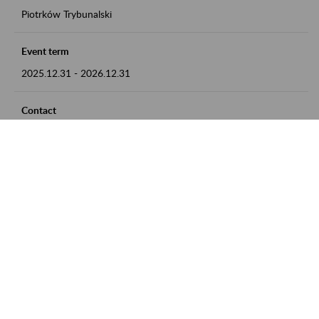
Piotrków Trybunalski
Event term
2025.12.31
-
2026.12.31
Contact
zgłoszenia przyjmujemy w godz. 8:00-15:00, pod numerem
telefonu 044 647 90 02
Zobacz także
Zaproś ZUS do siebie: Aktywni 50+