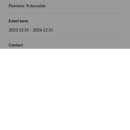
Piotrków Trybunalski
Event term
2025.12.31
-
2026.12.31
Contact
zgłoszenia przyjmujemy w godz. 8:00-15:00, pod numerem
telefonu 044 647 90 02
Zobacz także
Zaproś ZUS do siebie: Aktywni 50+