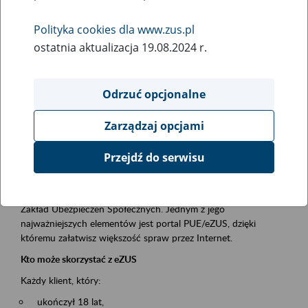
Polityka cookies dla www.zus.pl
Rodzaj wydarzenia
ostatnia aktualizacja 19.08.2024 r.
Szkolenia
Essential area
Odrzuć opcjonalne
obsługa klientów
Zarządzaj opcjami
Event description
Przejdź do serwisu
Platforma Usług Elektronicznych ZUS eZUS
to narzędzie, które ułatwia dostęp do usług świadczonych przez
Zakład Ubezpieczeń Społecznych. Jednym z jego
najważniejszych elementów jest portal PUE/eZUS, dzięki
któremu załatwisz większość spraw przez Internet.
Kto może skorzystać z eZUS
Każdy klient, który:
ukończył 18 lat,