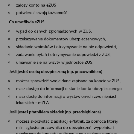
założy konto na eZUS i
potwierdzi swoją tożsamość.
Co umożliwia eZUS
wgląd do danych zgromadzonych w ZUS,
przekazywanie dokumentów ubezpieczeniowych,
składanie wniosków i otrzymywanie na nie odpowiedzi,
zadawanie pytań i otrzymywanie odpowiedzi z ZUS,
umawianie się na wizyty w jednostce ZUS.
Jeśli jesteś osobą ubezpieczoną (np. pracownikiem)
możesz sprawdzić swoje dane zapisane na koncie w ZUS,
masz dostęp do informacji o stanie konta ubezpieczonego,
masz dostę do informacji o wystawionych zwolnieniach
lekarskich - e-ZLA
Jeśli jesteś płatnikiem składek (np. przedsiębiorcą)
możesz skorzystać z aplikacji ePłatnik, za pomocą której
m.in. zgłosisz pracownika do ubezpieczeń, wypełnisz i
przekażesz dokumenty rozliczeniowe z wykorzystaniem