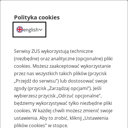
Polityka cookies
english
Menu
Search
Serwisy ZUS wykorzystują techniczne
(niezbędne) oraz analityczne (opcjonalne) pliki
cookies. Możesz zaakceptować wykorzystanie
Szkolenia
przez nas wszystkich takich plików (przycisk
„Przejdź do serwisu”) lub dostosować swoje
zgody (przycisk „Zarządzaj opcjami”). Jeśli
wybierzesz przycisk „Odrzuć opcjonalne”,
będziemy wykorzystywać tylko niezbędne pliki
cookies. W każdej chwili możesz zmienić swoje
Zaproś ZUS do siebie - zakładanie profili
ustawienia. Aby to zrobić, kliknij „Ustawienia
eZUS w siedzibie Twojej firmy
plików cookies” w stopce.