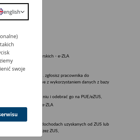
a nie odpowiedzi,
english
wiedzi z ZUS,
 ZUS.
cownikiem)
jonalne)
e na koncie w ZUS,
takich
onta ubezpieczonego,
cisk
ych zwolnieniach lekarskich - e-ZLA
dziemy
iębiorcą)
ienić swoje
, za pomocą której m.in. zgłosisz pracownika do
 dokumenty rozliczeniowe z wykorzystaniem danych z bazy
wiadczenia o niezaleganiu i odebrać go na PUE/eZUS,
swoich pracowników - e-ZLA
serwisu
11A, czyli informacji o dochodach uzyskanych od ZUS lub
o obliczenia podatku przez ZUS,