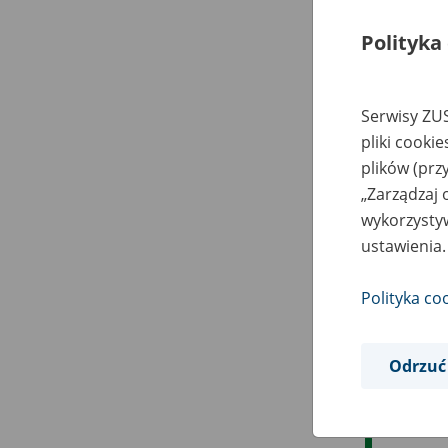
Polityka
Serwisy ZUS
pliki cooki
plików (prz
„Zarządzaj 
wykorzystyw
ustawienia.
Polityka co
Odrzuć