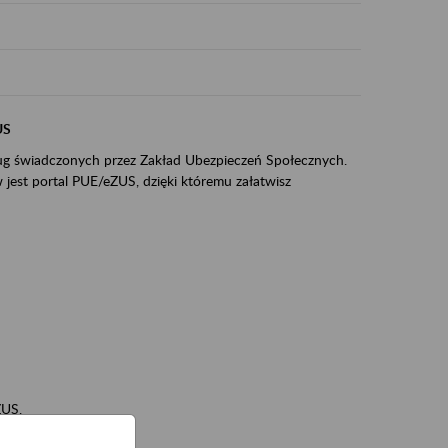
US
sług świadczonych przez Zakład Ubezpieczeń Społecznych.
jest portal PUE/eZUS, dzięki któremu załatwisz
ZUS,
zeniowych,