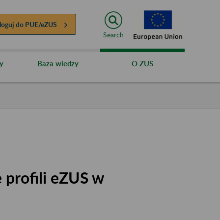
loguj do
PUE/eZUS
Search
y
Baza wiedzy
O ZUS
 profili eZUS w