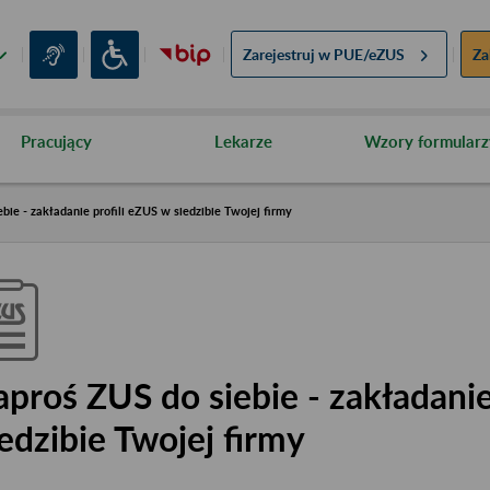
Zarejestruj w
PUE/eZUS
Za
Pracujący
Lekarze
Wzory formularz
bie - zakładanie profili eZUS w siedzibie Twojej firmy
aproś ZUS do siebie - zakładanie
iedzibie Twojej firmy