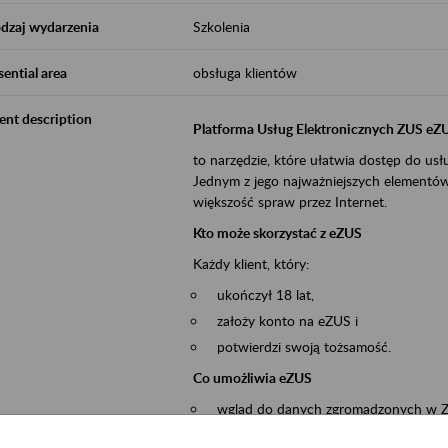
dzaj wydarzenia
Szkolenia
sential area
obsługa klientów
ent description
Platforma Usług Elektronicznych ZUS eZ
to narzędzie, które ułatwia dostęp do u
Jednym z jego najważniejszych elementów 
większość spraw przez Internet.
Kto może skorzystać z eZUS
Każdy klient, który:
ukończył 18 lat,
założy konto na eZUS i
potwierdzi swoją tożsamość.
Co umożliwia eZUS
wgląd do danych zgromadzonych w 
przekazywanie dokumentów ubezpiec