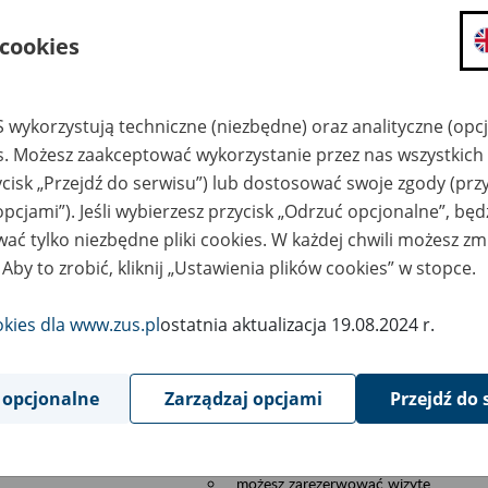
składanie wniosków i otrzymywanie n
 cookies
zadawanie pytań i otrzymywanie odpo
umawianie się na wizyty w jednostce
Jeśli jesteś osobą ubezpieczoną (np. pra
 wykorzystują techniczne (niezbędne) oraz analityczne (opc
możesz sprawdzić swoje dane zapisan
es. Możesz zaakceptować wykorzystanie przez nas wszystkich 
masz dostęp do informacji o stanie k
ycisk „Przejdź do serwisu”) lub dostosować swoje zgody (przy
masz dostę do informacji o wystawion
opcjami”). Jeśli wybierzesz przycisk „Odrzuć opcjonalne”, bę
Jeśli jesteś płatnikiem składek (np. przeds
ać tylko niezbędne pliki cookies. W każdej chwili możesz zm
możesz skorzystać z aplikacji ePłatnik
 Aby to zrobić, kliknij „Ustawienia plików cookies” w stopce.
ubezpieczeń, wypełnisz i przekażesz
ZUS,
okies dla www.zus.pl
ostatnia aktualizacja 19.08.2024 r.
możesz złożyć wniosek o wydanie zaś
masz dostęp do zwolnień lekarskich 
 opcjonalne
Zarządzaj opcjami
Przejdź do 
Jeśli jesteś świadczeniobiorcą
masz dostęp m.in. do formularza PIT 
do formularza PIT 40A, czyli roczneg
możesz zarezerwować wizytę,