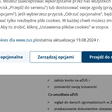
es. Możesz zaakceptować wykorzystanie przez nas wszystkich 
dzaj wydarzenia
Szkolenia
ycisk „Przejdź do serwisu”) lub dostosować swoje zgody (przy
opcjami”). Jeśli wybierzesz przycisk „Odrzuć opcjonalne”, bę
sential area
obsługa klientów
ać tylko niezbędne pliki cookies. W każdej chwili możesz zm
 Aby to zrobić, kliknij „Ustawienia plików cookies” w stopce.
ent description
Platforma Usług Elektronicznych ZUS eZ
okies dla www.zus.pl
ostatnia aktualizacja 19.08.2024 r.
to narzędzie, które ułatwia dostęp do u
Jednym z jego najważniejszych elementów 
większość spraw przez Internet.
 opcjonalne
Zarządzaj opcjami
Przejdź do 
Kto może skorzystać z eZUS
Każdy klient, który:
ukończył 18 lat,
założy konto na eZUS i
potwierdzi swoją tożsamość.
Co umożliwia eZUS
wgląd do danych zgromadzonych w 
przekazywanie dokumentów ubezpiec