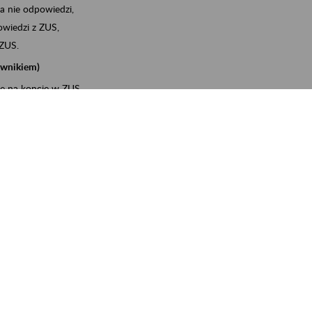
a nie odpowiedzi,
wiedzi z ZUS,
 ZUS.
cownikiem)
e na koncie w ZUS,
onta ubezpieczonego,
ych zwolnieniach lekarskich - e-ZLA
iębiorcą)
, za pomocą której m.in. zgłosisz pracownika do
 dokumenty rozliczeniowe z wykorzystaniem danych z bazy
wiadczenia o niezaleganiu i odebrać go na PUE/eZUS,
swoich pracowników - e-ZLA
11A, czyli informacji o dochodach uzyskanych od ZUS lub
o obliczenia podatku przez ZUS,