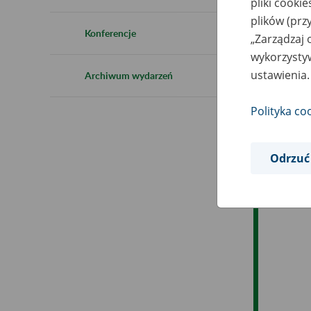
pliki cooki
Ro
plików (prz
Konferencje
„Zarządzaj 
Es
wykorzystyw
ustawienia.
Archiwum wydarzeń
Ev
Polityka co
Odrzuć