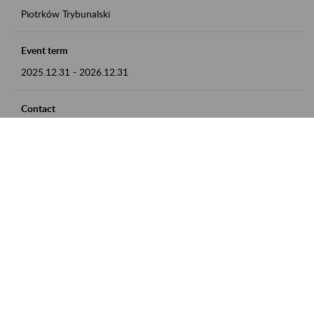
Piotrków Trybunalski
Event term
2025.12.31
-
2026.12.31
Contact
zgłoszenia przyjmujemy w godz. 8:00-15:00, pod numerem
telefonu 044 647 90 02
Zobacz także
Zaproś ZUS do siebie: Aktywni 50+