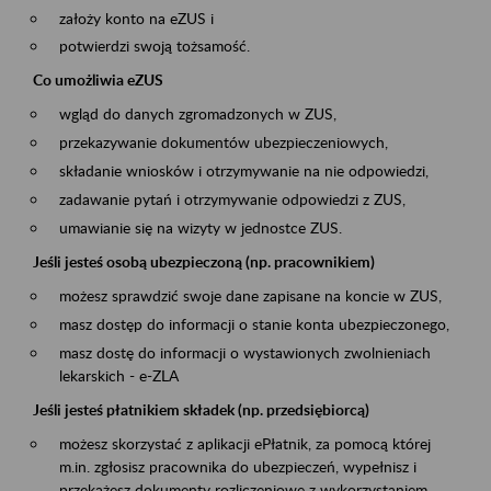
założy konto na eZUS i
potwierdzi swoją tożsamość.
Co umożliwia eZUS
wgląd do danych zgromadzonych w ZUS,
przekazywanie dokumentów ubezpieczeniowych,
składanie wniosków i otrzymywanie na nie odpowiedzi,
zadawanie pytań i otrzymywanie odpowiedzi z ZUS,
umawianie się na wizyty w jednostce ZUS.
Jeśli jesteś osobą ubezpieczoną (np. pracownikiem)
możesz sprawdzić swoje dane zapisane na koncie w ZUS,
masz dostęp do informacji o stanie konta ubezpieczonego,
masz dostę do informacji o wystawionych zwolnieniach
lekarskich - e-ZLA
Jeśli jesteś płatnikiem składek (np. przedsiębiorcą)
możesz skorzystać z aplikacji ePłatnik, za pomocą której
m.in. zgłosisz pracownika do ubezpieczeń, wypełnisz i
przekażesz dokumenty rozliczeniowe z wykorzystaniem