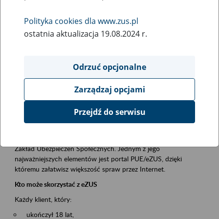
Polityka cookies dla www.zus.pl
Rodzaj wydarzenia
ostatnia aktualizacja 19.08.2024 r.
Szkolenia
Essential area
Odrzuć opcjonalne
obsługa klientów
Zarządzaj opcjami
Event description
Przejdź do serwisu
Platforma Usług Elektronicznych ZUS eZUS
to narzędzie, które ułatwia dostęp do usług świadczonych przez
Zakład Ubezpieczeń Społecznych. Jednym z jego
najważniejszych elementów jest portal PUE/eZUS, dzięki
któremu załatwisz większość spraw przez Internet.
Kto może skorzystać z eZUS
Każdy klient, który:
ukończył 18 lat,