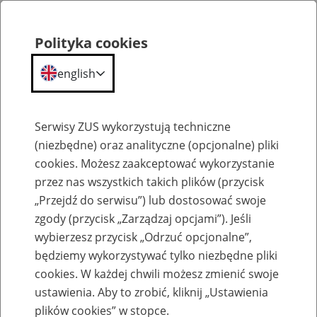
Polityka cookies
english
Menu
Search
Serwisy ZUS wykorzystują techniczne
(niezbędne) oraz analityczne (opcjonalne) pliki
cookies. Możesz zaakceptować wykorzystanie
Szkolenia
przez nas wszystkich takich plików (przycisk
„Przejdź do serwisu”) lub dostosować swoje
zgody (przycisk „Zarządzaj opcjami”). Jeśli
wybierzesz przycisk „Odrzuć opcjonalne”,
będziemy wykorzystywać tylko niezbędne pliki
cookies. W każdej chwili możesz zmienić swoje
Zaproś ZUS do siebie - zakładanie profili
ustawienia. Aby to zrobić, kliknij „Ustawienia
eZUS w siedzibie Twojej firmy
plików cookies” w stopce.