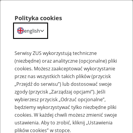
Polityka cookies
english
Menu
Search
Serwisy ZUS wykorzystują techniczne
(niezbędne) oraz analityczne (opcjonalne) pliki
cookies. Możesz zaakceptować wykorzystanie
Szkolenia
przez nas wszystkich takich plików (przycisk
„Przejdź do serwisu”) lub dostosować swoje
zgody (przycisk „Zarządzaj opcjami”). Jeśli
wybierzesz przycisk „Odrzuć opcjonalne”,
będziemy wykorzystywać tylko niezbędne pliki
cookies. W każdej chwili możesz zmienić swoje
Zaproś ZUS do siebie - zakładanie profili
ustawienia. Aby to zrobić, kliknij „Ustawienia
eZUS w siedzibie Twojej firmy
plików cookies” w stopce.