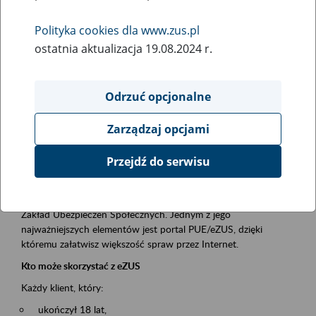
Polityka cookies dla www.zus.pl
Rodzaj wydarzenia
ostatnia aktualizacja 19.08.2024 r.
Szkolenia
Essential area
Odrzuć opcjonalne
obsługa klientów
Zarządzaj opcjami
Event description
Przejdź do serwisu
Platforma Usług Elektronicznych ZUS eZUS
to narzędzie, które ułatwia dostęp do usług świadczonych przez
Zakład Ubezpieczeń Społecznych. Jednym z jego
najważniejszych elementów jest portal PUE/eZUS, dzięki
któremu załatwisz większość spraw przez Internet.
Kto może skorzystać z eZUS
Każdy klient, który:
ukończył 18 lat,