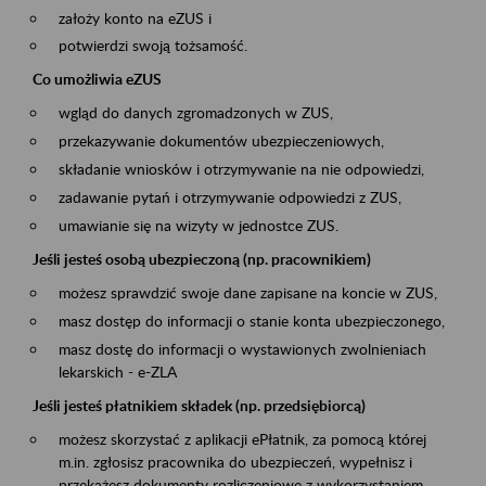
założy konto na eZUS i
potwierdzi swoją tożsamość.
Co umożliwia eZUS
wgląd do danych zgromadzonych w ZUS,
przekazywanie dokumentów ubezpieczeniowych,
składanie wniosków i otrzymywanie na nie odpowiedzi,
zadawanie pytań i otrzymywanie odpowiedzi z ZUS,
umawianie się na wizyty w jednostce ZUS.
Jeśli jesteś osobą ubezpieczoną (np. pracownikiem)
możesz sprawdzić swoje dane zapisane na koncie w ZUS,
masz dostęp do informacji o stanie konta ubezpieczonego,
masz dostę do informacji o wystawionych zwolnieniach
lekarskich - e-ZLA
Jeśli jesteś płatnikiem składek (np. przedsiębiorcą)
możesz skorzystać z aplikacji ePłatnik, za pomocą której
m.in. zgłosisz pracownika do ubezpieczeń, wypełnisz i
przekażesz dokumenty rozliczeniowe z wykorzystaniem