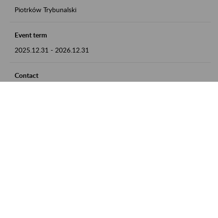
Piotrków Trybunalski
Event term
2025.12.31
-
2026.12.31
Contact
zgłoszenia przyjmujemy w godz. 8:00-15:00, pod numerem
telefonu 044 647 90 02
Zobacz także
Zaproś ZUS do siebie: Aktywni 50+