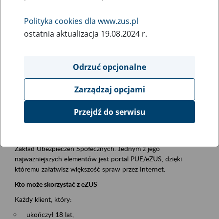
Polityka cookies dla www.zus.pl
Rodzaj wydarzenia
ostatnia aktualizacja 19.08.2024 r.
Szkolenia
Essential area
Odrzuć opcjonalne
obsługa klientów
Zarządzaj opcjami
Event description
Przejdź do serwisu
Platforma Usług Elektronicznych ZUS eZUS
to narzędzie, które ułatwia dostęp do usług świadczonych przez
Zakład Ubezpieczeń Społecznych. Jednym z jego
najważniejszych elementów jest portal PUE/eZUS, dzięki
któremu załatwisz większość spraw przez Internet.
Kto może skorzystać z eZUS
Każdy klient, który:
ukończył 18 lat,