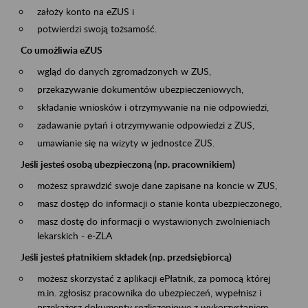
założy konto na eZUS i
potwierdzi swoją tożsamość.
Co umożliwia eZUS
wgląd do danych zgromadzonych w ZUS,
przekazywanie dokumentów ubezpieczeniowych,
składanie wniosków i otrzymywanie na nie odpowiedzi,
zadawanie pytań i otrzymywanie odpowiedzi z ZUS,
umawianie się na wizyty w jednostce ZUS.
Jeśli jesteś osobą ubezpieczoną (np. pracownikiem)
możesz sprawdzić swoje dane zapisane na koncie w ZUS,
masz dostęp do informacji o stanie konta ubezpieczonego,
masz dostę do informacji o wystawionych zwolnieniach
lekarskich - e-ZLA
Jeśli jesteś płatnikiem składek (np. przedsiębiorcą)
możesz skorzystać z aplikacji ePłatnik, za pomocą której
m.in. zgłosisz pracownika do ubezpieczeń, wypełnisz i
przekażesz dokumenty rozliczeniowe z wykorzystaniem