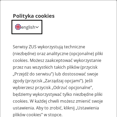
Polityka cookies
english
Menu
Search
Serwisy ZUS wykorzystują techniczne
(niezbędne) oraz analityczne (opcjonalne) pliki
cookies. Możesz zaakceptować wykorzystanie
Szkolenia
przez nas wszystkich takich plików (przycisk
„Przejdź do serwisu”) lub dostosować swoje
zgody (przycisk „Zarządzaj opcjami”). Jeśli
wybierzesz przycisk „Odrzuć opcjonalne”,
będziemy wykorzystywać tylko niezbędne pliki
cookies. W każdej chwili możesz zmienić swoje
Zaproś ZUS do siebie - zakładanie profili
ustawienia. Aby to zrobić, kliknij „Ustawienia
eZUS w siedzibie Twojej firmy
plików cookies” w stopce.