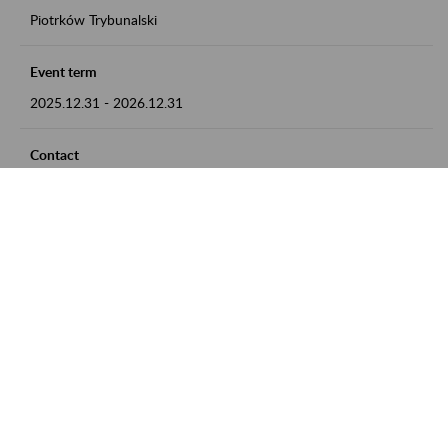
Piotrków Trybunalski
Event term
2025.12.31
-
2026.12.31
Contact
zgłoszenia przyjmujemy w godz. 8:00-15:00, pod numerem
telefonu 044 647 90 02
Zobacz także
Zaproś ZUS do siebie: Aktywni 50+