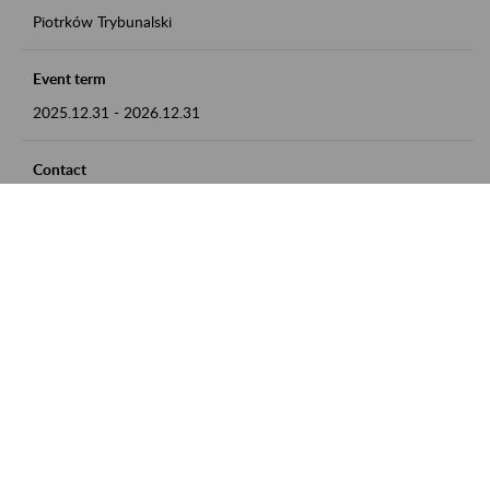
Piotrków Trybunalski
Event term
2025.12.31
-
2026.12.31
Contact
zgłoszenia przyjmujemy w godz. 8:00-15:00, pod numerem
telefonu 044 647 90 02
Zobacz także
Zaproś ZUS do siebie: Aktywni 50+