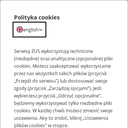
Polityka cookies
english
Menu
Search
Serwisy ZUS wykorzystują techniczne
(niezbędne) oraz analityczne (opcjonalne) pliki
cookies. Możesz zaakceptować wykorzystanie
Szkolenia
przez nas wszystkich takich plików (przycisk
„Przejdź do serwisu”) lub dostosować swoje
zgody (przycisk „Zarządzaj opcjami”). Jeśli
wybierzesz przycisk „Odrzuć opcjonalne”,
będziemy wykorzystywać tylko niezbędne pliki
cookies. W każdej chwili możesz zmienić swoje
Zaproś ZUS do siebie - zakładanie profili
ustawienia. Aby to zrobić, kliknij „Ustawienia
eZUS w siedzibie Twojej firmy
plików cookies” w stopce.