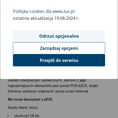
Polityka cookies dla www.zus.pl
Rodzaj wydarzenia
ostatnia aktualizacja 19.08.2024 r.
Szkolenia
Essential area
Odrzuć opcjonalne
obsługa klientów
Zarządzaj opcjami
Event description
Przejdź do serwisu
Platforma Usług Elektronicznych ZUS eZUS
to narzędzie, które ułatwia dostęp do usług świadczonych przez
Zakład Ubezpieczeń Społecznych. Jednym z jego
najważniejszych elementów jest portal PUE/eZUS, dzięki
któremu załatwisz większość spraw przez Internet.
Kto może skorzystać z eZUS
Każdy klient, który:
ukończył 18 lat,