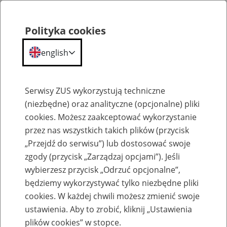
Polityka cookies
english
Menu
Search
Serwisy ZUS wykorzystują techniczne
(niezbędne) oraz analityczne (opcjonalne) pliki
cookies. Możesz zaakceptować wykorzystanie
Szkolenia
przez nas wszystkich takich plików (przycisk
„Przejdź do serwisu”) lub dostosować swoje
zgody (przycisk „Zarządzaj opcjami”). Jeśli
wybierzesz przycisk „Odrzuć opcjonalne”,
będziemy wykorzystywać tylko niezbędne pliki
cookies. W każdej chwili możesz zmienić swoje
Zaproś ZUS do siebie - zakładanie profili
ustawienia. Aby to zrobić, kliknij „Ustawienia
eZUS w siedzibie Twojej firmy
plików cookies” w stopce.