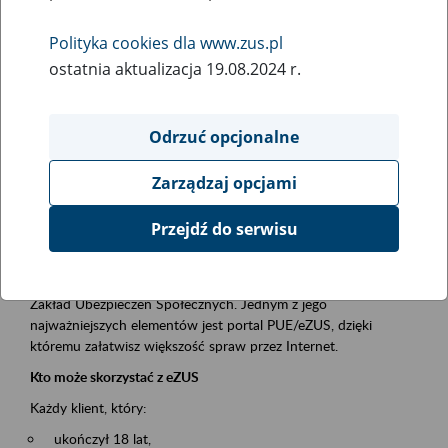
Polityka cookies dla www.zus.pl
Rodzaj wydarzenia
ostatnia aktualizacja 19.08.2024 r.
Szkolenia
Essential area
Odrzuć opcjonalne
obsługa klientów
Zarządzaj opcjami
Event description
Przejdź do serwisu
Platforma Usług Elektronicznych ZUS eZUS
to narzędzie, które ułatwia dostęp do usług świadczonych przez
Zakład Ubezpieczeń Społecznych. Jednym z jego
najważniejszych elementów jest portal PUE/eZUS, dzięki
któremu załatwisz większość spraw przez Internet.
Kto może skorzystać z eZUS
Każdy klient, który:
ukończył 18 lat,