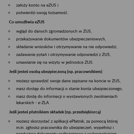
założy konto na eZUS i
potwierdzi swoją tożsamość.
Co umożliwia eZUS
wgląd do danych zgromadzonych w ZUS,
przekazywanie dokumentów ubezpieczeniowych,
składanie wniosków i otrzymywanie na nie odpowiedzi,
zadawanie pytań i otrzymywanie odpowiedzi z ZUS,
umawianie się na wizyty w jednostce ZUS.
Jeśli jesteś osobą ubezpieczoną (np. pracownikiem)
możesz sprawdzić swoje dane zapisane na koncie w ZUS,
masz dostęp do informacji o stanie konta ubezpieczonego,
masz dostę do informacji o wystawionych zwolnieniach
lekarskich - e-ZLA
Jeśli jesteś płatnikiem składek (np. przedsiębiorcą)
możesz skorzystać z aplikacji ePłatnik, za pomocą której
m.in. zgłosisz pracownika do ubezpieczeń, wypełnisz i
przekażesz dokumenty rozliczeniowe z wykorzystaniem