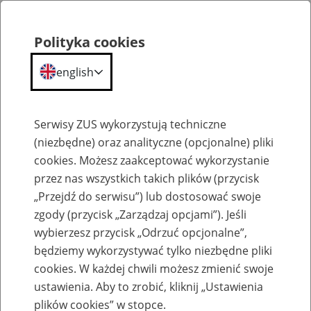
Polityka cookies
english
Menu
Search
Serwisy ZUS wykorzystują techniczne
(niezbędne) oraz analityczne (opcjonalne) pliki
cookies. Możesz zaakceptować wykorzystanie
Szkolenia
przez nas wszystkich takich plików (przycisk
„Przejdź do serwisu”) lub dostosować swoje
zgody (przycisk „Zarządzaj opcjami”). Jeśli
wybierzesz przycisk „Odrzuć opcjonalne”,
będziemy wykorzystywać tylko niezbędne pliki
cookies. W każdej chwili możesz zmienić swoje
Zaproś ZUS do siebie - zakładanie profili
ustawienia. Aby to zrobić, kliknij „Ustawienia
eZUS w siedzibie Twojej firmy
plików cookies” w stopce.