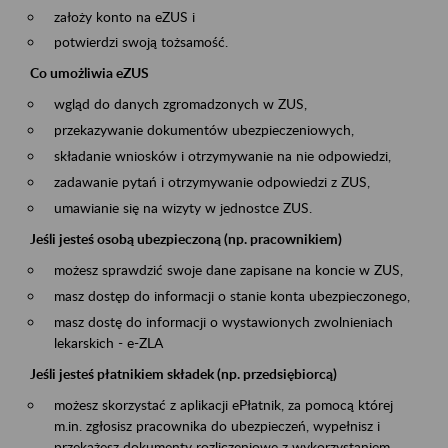
założy konto na eZUS i
potwierdzi swoją tożsamość.
Co umożliwia eZUS
wgląd do danych zgromadzonych w ZUS,
przekazywanie dokumentów ubezpieczeniowych,
składanie wniosków i otrzymywanie na nie odpowiedzi,
zadawanie pytań i otrzymywanie odpowiedzi z ZUS,
umawianie się na wizyty w jednostce ZUS.
Jeśli jesteś osobą ubezpieczoną (np. pracownikiem)
możesz sprawdzić swoje dane zapisane na koncie w ZUS,
masz dostęp do informacji o stanie konta ubezpieczonego,
masz dostę do informacji o wystawionych zwolnieniach
lekarskich - e-ZLA
Jeśli jesteś płatnikiem składek (np. przedsiębiorcą)
możesz skorzystać z aplikacji ePłatnik, za pomocą której
m.in. zgłosisz pracownika do ubezpieczeń, wypełnisz i
przekażesz dokumenty rozliczeniowe z wykorzystaniem