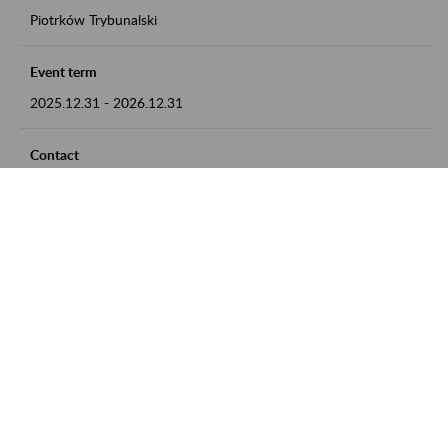
Piotrków Trybunalski
Event term
2025.12.31
-
2026.12.31
Contact
zgłoszenia przyjmujemy w godz. 8:00-15:00, pod numerem
telefonu 044 647 90 02
Zobacz także
Zaproś ZUS do siebie: Aktywni 50+