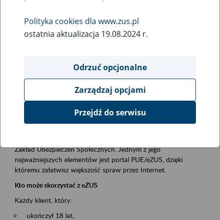
Polityka cookies dla www.zus.pl
Rodzaj wydarzenia
ostatnia aktualizacja 19.08.2024 r.
Szkolenia
Essential area
Odrzuć opcjonalne
obsługa klientów
Zarządzaj opcjami
Event description
Przejdź do serwisu
Platforma Usług Elektronicznych ZUS eZUS
to narzędzie, które ułatwia dostęp do usług świadczonych przez
Zakład Ubezpieczeń Społecznych. Jednym z jego
najważniejszych elementów jest portal PUE/eZUS, dzięki
któremu załatwisz większość spraw przez Internet.
Kto może skorzystać z eZUS
Każdy klient, który:
ukończył 18 lat,