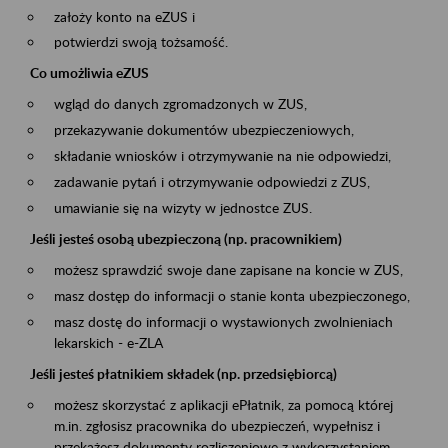
założy konto na eZUS i
potwierdzi swoją tożsamość.
Co umożliwia eZUS
wgląd do danych zgromadzonych w ZUS,
przekazywanie dokumentów ubezpieczeniowych,
składanie wniosków i otrzymywanie na nie odpowiedzi,
zadawanie pytań i otrzymywanie odpowiedzi z ZUS,
umawianie się na wizyty w jednostce ZUS.
Jeśli jesteś osobą ubezpieczoną (np. pracownikiem)
możesz sprawdzić swoje dane zapisane na koncie w ZUS,
masz dostęp do informacji o stanie konta ubezpieczonego,
masz dostę do informacji o wystawionych zwolnieniach
lekarskich - e-ZLA
Jeśli jesteś płatnikiem składek (np. przedsiębiorcą)
możesz skorzystać z aplikacji ePłatnik, za pomocą której
m.in. zgłosisz pracownika do ubezpieczeń, wypełnisz i
przekażesz dokumenty rozliczeniowe z wykorzystaniem