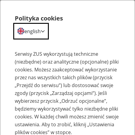
Polityka cookies
english
Menu
Search
Serwisy ZUS wykorzystują techniczne
(niezbędne) oraz analityczne (opcjonalne) pliki
cookies. Możesz zaakceptować wykorzystanie
Szkolenia
przez nas wszystkich takich plików (przycisk
„Przejdź do serwisu”) lub dostosować swoje
zgody (przycisk „Zarządzaj opcjami”). Jeśli
wybierzesz przycisk „Odrzuć opcjonalne”,
będziemy wykorzystywać tylko niezbędne pliki
cookies. W każdej chwili możesz zmienić swoje
Zaproś ZUS do siebie - zakładanie profili
ustawienia. Aby to zrobić, kliknij „Ustawienia
eZUS w siedzibie Twojej firmy
plików cookies” w stopce.