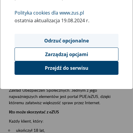
Polityka cookies dla www.zus.pl
Rodzaj wydarzenia
ostatnia aktualizacja 19.08.2024 r.
Szkolenia
Essential area
Odrzuć opcjonalne
obsługa klientów
Zarządzaj opcjami
Event description
Przejdź do serwisu
Platforma Usług Elektronicznych ZUS eZUS
to narzędzie, które ułatwia dostęp do usług świadczonych przez
Zakład Ubezpieczeń Społecznych. Jednym z jego
najważniejszych elementów jest portal PUE/eZUS, dzięki
któremu załatwisz większość spraw przez Internet.
Kto może skorzystać z eZUS
Każdy klient, który:
ukończył 18 lat,