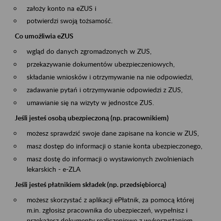
założy konto na eZUS i
potwierdzi swoją tożsamość.
Co umożliwia eZUS
wgląd do danych zgromadzonych w ZUS,
przekazywanie dokumentów ubezpieczeniowych,
składanie wniosków i otrzymywanie na nie odpowiedzi,
zadawanie pytań i otrzymywanie odpowiedzi z ZUS,
umawianie się na wizyty w jednostce ZUS.
Jeśli jesteś osobą ubezpieczoną (np. pracownikiem)
możesz sprawdzić swoje dane zapisane na koncie w ZUS,
masz dostęp do informacji o stanie konta ubezpieczonego,
masz dostę do informacji o wystawionych zwolnieniach
lekarskich - e-ZLA
Jeśli jesteś płatnikiem składek (np. przedsiębiorcą)
możesz skorzystać z aplikacji ePłatnik, za pomocą której
m.in. zgłosisz pracownika do ubezpieczeń, wypełnisz i
przekażesz dokumenty rozliczeniowe z wykorzystaniem