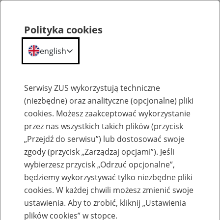
Polityka cookies
english
Menu
Search
Serwisy ZUS wykorzystują techniczne
(niezbędne) oraz analityczne (opcjonalne) pliki
cookies. Możesz zaakceptować wykorzystanie
Szkolenia
przez nas wszystkich takich plików (przycisk
„Przejdź do serwisu”) lub dostosować swoje
zgody (przycisk „Zarządzaj opcjami”). Jeśli
wybierzesz przycisk „Odrzuć opcjonalne”,
będziemy wykorzystywać tylko niezbędne pliki
cookies. W każdej chwili możesz zmienić swoje
Zaproś ZUS do siebie - zakładanie profili
ustawienia. Aby to zrobić, kliknij „Ustawienia
eZUS w siedzibie Twojej firmy
plików cookies” w stopce.