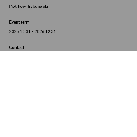
Piotrków Trybunalski
Event term
2025.12.31
-
2026.12.31
Contact
zgłoszenia przyjmujemy w godz. 8:00-15:00, pod numerem
telefonu 044 647 90 02
Zobacz także
Zaproś ZUS do siebie: Aktywni 50+