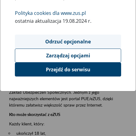
Polityka cookies dla www.zus.pl
Rodzaj wydarzenia
ostatnia aktualizacja 19.08.2024 r.
Szkolenia
Essential area
Odrzuć opcjonalne
obsługa klientów
Zarządzaj opcjami
Event description
Przejdź do serwisu
Platforma Usług Elektronicznych ZUS eZUS
to narzędzie, które ułatwia dostęp do usług świadczonych przez
Zakład Ubezpieczeń Społecznych. Jednym z jego
najważniejszych elementów jest portal PUE/eZUS, dzięki
któremu załatwisz większość spraw przez Internet.
Kto może skorzystać z eZUS
Każdy klient, który:
ukończył 18 lat,