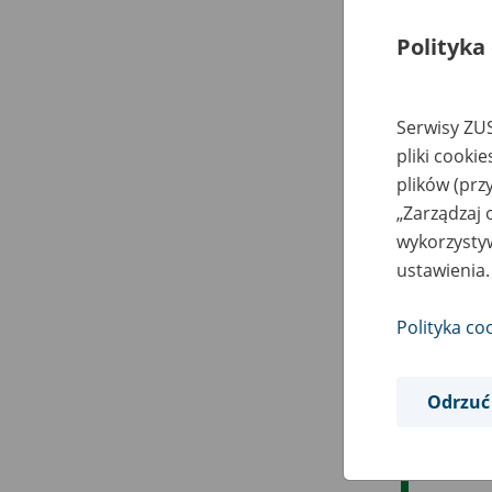
Polityka
Serwisy ZUS
pliki cooki
plików (prz
„Zarządzaj 
wykorzystyw
ustawienia.
Polityka co
Odrzuć