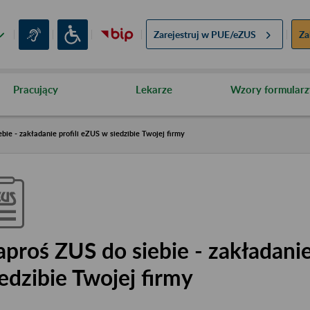
Zarejestruj w
PUE/eZUS
Za
Pracujący
Lekarze
Wzory formularz
bie - zakładanie profili eZUS w siedzibie Twojej firmy
aproś ZUS do siebie - zakładanie
iedzibie Twojej firmy