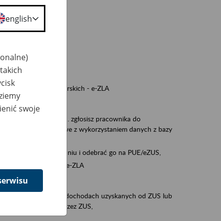
a nie odpowiedzi,
english
wiedzi z ZUS,
 ZUS.
cownikiem)
jonalne)
e na koncie w ZUS,
takich
onta ubezpieczonego,
cisk
ych zwolnieniach lekarskich - e-ZLA
dziemy
iębiorcą)
ienić swoje
, za pomocą której m.in. zgłosisz pracownika do
 dokumenty rozliczeniowe z wykorzystaniem danych z bazy
wiadczenia o niezaleganiu i odebrać go na PUE/eZUS,
swoich pracowników - e-ZLA
serwisu
11A, czyli informacji o dochodach uzyskanych od ZUS lub
o obliczenia podatku przez ZUS,