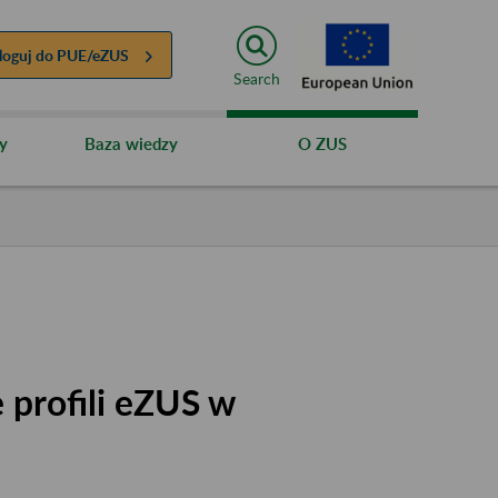
loguj do
PUE/eZUS
Search
y
Baza wiedzy
O ZUS
 profili eZUS w