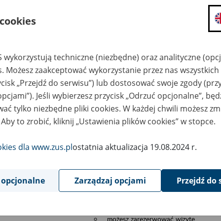
składanie wniosków i otrzymywanie n
 cookies
zadawanie pytań i otrzymywanie odpo
umawianie się na wizyty w jednostce
Jeśli jesteś osobą ubezpieczoną (np. pra
 wykorzystują techniczne (niezbędne) oraz analityczne (opc
możesz sprawdzić swoje dane zapisan
es. Możesz zaakceptować wykorzystanie przez nas wszystkich 
masz dostęp do informacji o stanie k
ycisk „Przejdź do serwisu”) lub dostosować swoje zgody (przy
masz dostę do informacji o wystawion
opcjami”). Jeśli wybierzesz przycisk „Odrzuć opcjonalne”, bę
Jeśli jesteś płatnikiem składek (np. przeds
ać tylko niezbędne pliki cookies. W każdej chwili możesz zm
możesz skorzystać z aplikacji ePłatnik
 Aby to zrobić, kliknij „Ustawienia plików cookies” w stopce.
ubezpieczeń, wypełnisz i przekażesz
ZUS,
okies dla www.zus.pl
ostatnia aktualizacja 19.08.2024 r.
możesz złożyć wniosek o wydanie zaś
masz dostęp do zwolnień lekarskich 
 opcjonalne
Zarządzaj opcjami
Przejdź do 
Jeśli jesteś świadczeniobiorcą
masz dostęp m.in. do formularza PIT 
do formularza PIT 40A, czyli roczneg
możesz zarezerwować wizytę,