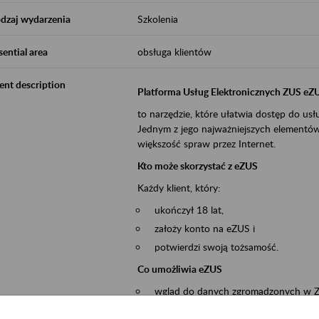
dzaj wydarzenia
Szkolenia
sential area
obsługa klientów
ent description
Platforma Usług Elektronicznych ZUS eZ
to narzędzie, które ułatwia dostęp do u
Jednym z jego najważniejszych elementów 
większość spraw przez Internet.
Kto może skorzystać z eZUS
Każdy klient, który:
ukończył 18 lat,
założy konto na eZUS i
potwierdzi swoją tożsamość.
Co umożliwia eZUS
wgląd do danych zgromadzonych w 
przekazywanie dokumentów ubezpiec