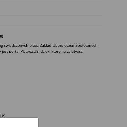
US
sług świadczonych przez Zakład Ubezpieczeń Społecznych.
jest portal PUE/eZUS, dzięki któremu załatwisz
ZUS,
zeniowych,