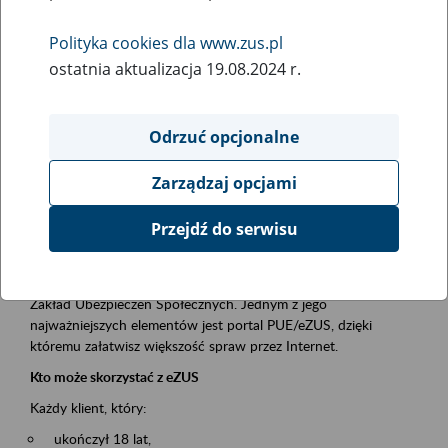
Polityka cookies dla www.zus.pl
Rodzaj wydarzenia
ostatnia aktualizacja 19.08.2024 r.
Szkolenia
Essential area
Odrzuć opcjonalne
obsługa klientów
Zarządzaj opcjami
Event description
Przejdź do serwisu
Platforma Usług Elektronicznych ZUS eZUS
to narzędzie, które ułatwia dostęp do usług świadczonych przez
Zakład Ubezpieczeń Społecznych. Jednym z jego
najważniejszych elementów jest portal PUE/eZUS, dzięki
któremu załatwisz większość spraw przez Internet.
Kto może skorzystać z eZUS
Każdy klient, który:
ukończył 18 lat,