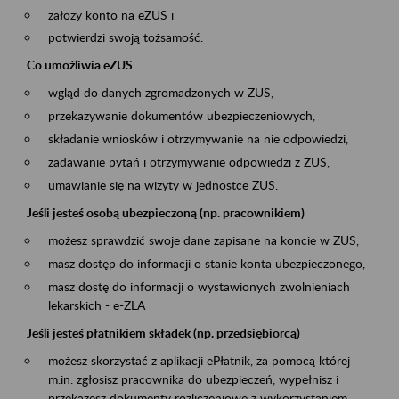
założy konto na eZUS i
potwierdzi swoją tożsamość.
Co umożliwia eZUS
wgląd do danych zgromadzonych w ZUS,
przekazywanie dokumentów ubezpieczeniowych,
składanie wniosków i otrzymywanie na nie odpowiedzi,
zadawanie pytań i otrzymywanie odpowiedzi z ZUS,
umawianie się na wizyty w jednostce ZUS.
Jeśli jesteś osobą ubezpieczoną (np. pracownikiem)
możesz sprawdzić swoje dane zapisane na koncie w ZUS,
masz dostęp do informacji o stanie konta ubezpieczonego,
masz dostę do informacji o wystawionych zwolnieniach
lekarskich - e-ZLA
Jeśli jesteś płatnikiem składek (np. przedsiębiorcą)
możesz skorzystać z aplikacji ePłatnik, za pomocą której
m.in. zgłosisz pracownika do ubezpieczeń, wypełnisz i
przekażesz dokumenty rozliczeniowe z wykorzystaniem