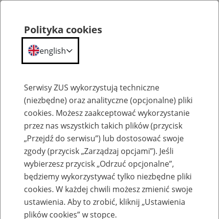
Polityka cookies
english
Menu
Search
Serwisy ZUS wykorzystują techniczne
(niezbędne) oraz analityczne (opcjonalne) pliki
cookies. Możesz zaakceptować wykorzystanie
Szkolenia
przez nas wszystkich takich plików (przycisk
„Przejdź do serwisu”) lub dostosować swoje
zgody (przycisk „Zarządzaj opcjami”). Jeśli
wybierzesz przycisk „Odrzuć opcjonalne”,
będziemy wykorzystywać tylko niezbędne pliki
cookies. W każdej chwili możesz zmienić swoje
Zaproś ZUS do siebie - zakładanie profili
ustawienia. Aby to zrobić, kliknij „Ustawienia
eZUS w siedzibie Twojej firmy
plików cookies” w stopce.