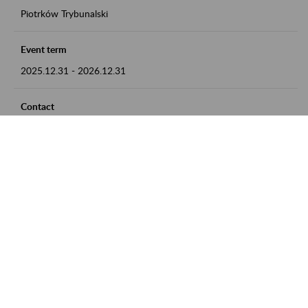
Piotrków Trybunalski
Event term
2025.12.31
-
2026.12.31
Contact
zgłoszenia przyjmujemy w godz. 8:00-15:00, pod numerem
telefonu 044 647 90 02
Zobacz także
Zaproś ZUS do siebie: Aktywni 50+