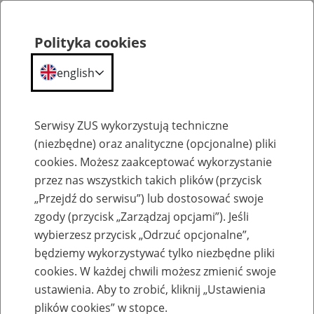
Polityka cookies
english
Menu
Search
Serwisy ZUS wykorzystują techniczne
(niezbędne) oraz analityczne (opcjonalne) pliki
cookies. Możesz zaakceptować wykorzystanie
Szkolenia
przez nas wszystkich takich plików (przycisk
„Przejdź do serwisu”) lub dostosować swoje
zgody (przycisk „Zarządzaj opcjami”). Jeśli
wybierzesz przycisk „Odrzuć opcjonalne”,
będziemy wykorzystywać tylko niezbędne pliki
cookies. W każdej chwili możesz zmienić swoje
Zaproś ZUS do siebie - zakładanie profili
ustawienia. Aby to zrobić, kliknij „Ustawienia
eZUS w siedzibie Twojej firmy
plików cookies” w stopce.