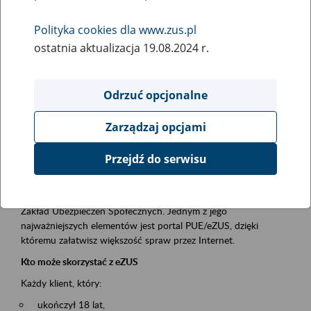
Polityka cookies dla www.zus.pl
Rodzaj wydarzenia
ostatnia aktualizacja 19.08.2024 r.
Szkolenia
Essential area
Odrzuć opcjonalne
obsługa klientów
Zarządzaj opcjami
Event description
Przejdź do serwisu
Platforma Usług Elektronicznych ZUS eZUS
to narzędzie, które ułatwia dostęp do usług świadczonych przez
Zakład Ubezpieczeń Społecznych. Jednym z jego
najważniejszych elementów jest portal PUE/eZUS, dzięki
któremu załatwisz większość spraw przez Internet.
Kto może skorzystać z eZUS
Każdy klient, który:
ukończył 18 lat,