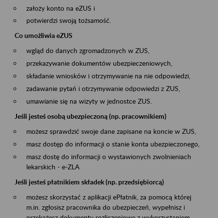
założy konto na eZUS i
potwierdzi swoją tożsamość.
Co umożliwia eZUS
wgląd do danych zgromadzonych w ZUS,
przekazywanie dokumentów ubezpieczeniowych,
składanie wniosków i otrzymywanie na nie odpowiedzi,
zadawanie pytań i otrzymywanie odpowiedzi z ZUS,
umawianie się na wizyty w jednostce ZUS.
Jeśli jesteś osobą ubezpieczoną (np. pracownikiem)
możesz sprawdzić swoje dane zapisane na koncie w ZUS,
masz dostęp do informacji o stanie konta ubezpieczonego,
masz dostę do informacji o wystawionych zwolnieniach
lekarskich - e-ZLA
Jeśli jesteś płatnikiem składek (np. przedsiębiorcą)
możesz skorzystać z aplikacji ePłatnik, za pomocą której
m.in. zgłosisz pracownika do ubezpieczeń, wypełnisz i
przekażesz dokumenty rozliczeniowe z wykorzystaniem