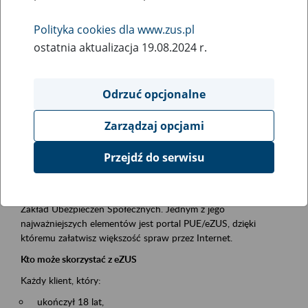
Polityka cookies dla www.zus.pl
Rodzaj wydarzenia
ostatnia aktualizacja 19.08.2024 r.
Szkolenia
Essential area
Odrzuć opcjonalne
obsługa klientów
Zarządzaj opcjami
Event description
Przejdź do serwisu
Platforma Usług Elektronicznych ZUS eZUS
to narzędzie, które ułatwia dostęp do usług świadczonych przez
Zakład Ubezpieczeń Społecznych. Jednym z jego
najważniejszych elementów jest portal PUE/eZUS, dzięki
któremu załatwisz większość spraw przez Internet.
Kto może skorzystać z eZUS
Każdy klient, który:
ukończył 18 lat,