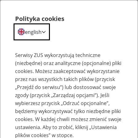
Polityka cookies
english
Menu
Search
Serwisy ZUS wykorzystują techniczne
(niezbędne) oraz analityczne (opcjonalne) pliki
cookies. Możesz zaakceptować wykorzystanie
Szkolenia
przez nas wszystkich takich plików (przycisk
„Przejdź do serwisu”) lub dostosować swoje
zgody (przycisk „Zarządzaj opcjami”). Jeśli
wybierzesz przycisk „Odrzuć opcjonalne”,
będziemy wykorzystywać tylko niezbędne pliki
cookies. W każdej chwili możesz zmienić swoje
Zaproś ZUS do siebie - zakładanie profili
ustawienia. Aby to zrobić, kliknij „Ustawienia
eZUS w siedzibie Twojej firmy
plików cookies” w stopce.