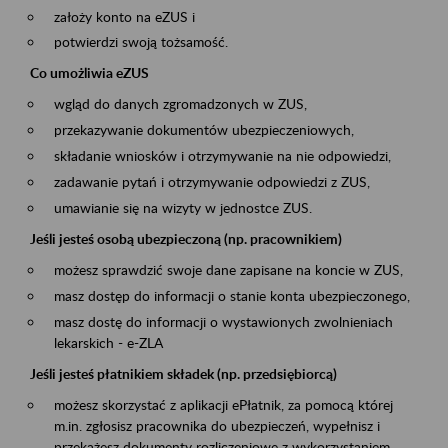
założy konto na eZUS i
potwierdzi swoją tożsamość.
Co umożliwia eZUS
wgląd do danych zgromadzonych w ZUS,
przekazywanie dokumentów ubezpieczeniowych,
składanie wniosków i otrzymywanie na nie odpowiedzi,
zadawanie pytań i otrzymywanie odpowiedzi z ZUS,
umawianie się na wizyty w jednostce ZUS.
Jeśli jesteś osobą ubezpieczoną (np. pracownikiem)
możesz sprawdzić swoje dane zapisane na koncie w ZUS,
masz dostęp do informacji o stanie konta ubezpieczonego,
masz dostę do informacji o wystawionych zwolnieniach
lekarskich - e-ZLA
Jeśli jesteś płatnikiem składek (np. przedsiębiorcą)
możesz skorzystać z aplikacji ePłatnik, za pomocą której
m.in. zgłosisz pracownika do ubezpieczeń, wypełnisz i
przekażesz dokumenty rozliczeniowe z wykorzystaniem