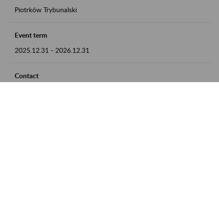
Piotrków Trybunalski
Event term
2025.12.31
-
2026.12.31
Contact
zgłoszenia przyjmujemy w godz. 8:00-15:00, pod numerem
telefonu 044 647 90 02
Zobacz także
Zaproś ZUS do siebie: Aktywni 50+