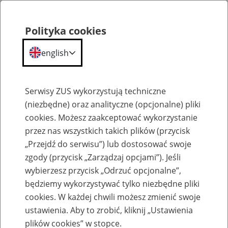
Polityka cookies
english
Menu
Search
Serwisy ZUS wykorzystują techniczne
(niezbędne) oraz analityczne (opcjonalne) pliki
cookies. Możesz zaakceptować wykorzystanie
Szkolenia
przez nas wszystkich takich plików (przycisk
„Przejdź do serwisu”) lub dostosować swoje
zgody (przycisk „Zarządzaj opcjami”). Jeśli
wybierzesz przycisk „Odrzuć opcjonalne”,
będziemy wykorzystywać tylko niezbędne pliki
cookies. W każdej chwili możesz zmienić swoje
Zaproś ZUS do siebie - zakładanie profili
ustawienia. Aby to zrobić, kliknij „Ustawienia
eZUS w siedzibie Twojej firmy
plików cookies” w stopce.