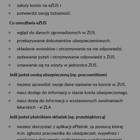
założy konto na eZUS i
potwierdzi swoją tożsamość.
Co umożliwia eZUS
wgląd do danych zgromadzonych w ZUS,
przekazywanie dokumentów ubezpieczeniowych,
składanie wniosków i otrzymywanie na nie odpowiedzi,
zadawanie pytań i otrzymywanie odpowiedzi z ZUS,
umawianie się na wizyty w jednostce ZUS.
Jeśli jesteś osobą ubezpieczoną (np. pracownikiem)
możesz sprawdzić swoje dane zapisane na koncie w ZUS,
masz dostęp do informacji o stanie konta ubezpieczonego,
masz dostę do informacji o wystawionych zwolnieniach
lekarskich - e-ZLA
Jeśli jesteś płatnikiem składek (np. przedsiębiorcą)
możesz skorzystać z aplikacji ePłatnik, za pomocą której
m.in. zgłosisz pracownika do ubezpieczeń, wypełnisz i
przekażesz dokumenty rozliczeniowe z wykorzystaniem