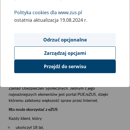
Polityka cookies dla www.zus.pl
Rodzaj wydarzenia
ostatnia aktualizacja 19.08.2024 r.
Szkolenia
Essential area
Odrzuć opcjonalne
obsługa klientów
Zarządzaj opcjami
Event description
Przejdź do serwisu
Platforma Usług Elektronicznych ZUS eZUS
to narzędzie, które ułatwia dostęp do usług świadczonych przez
Zakład Ubezpieczeń Społecznych. Jednym z jego
najważniejszych elementów jest portal PUE/eZUS, dzięki
któremu załatwisz większość spraw przez Internet.
Kto może skorzystać z eZUS
Każdy klient, który:
ukończył 18 lat,